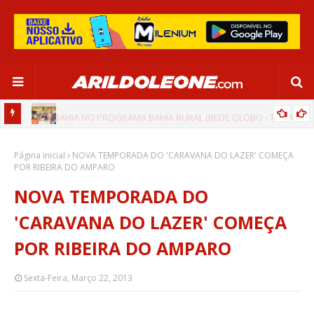
 BAHIA)
AGENDA POSITIVA DO PREFEITO MARQUINHOS DO ITAPICURU DE
Página inicial
CIPÓ - BA
NOVA TEMPORADA DO 'CARAVANA DO LAZER' COMEÇA
POR RIBEIRA DO AMPARO
NOVA TEMPORADA DO
'CARAVANA DO LAZER' COMEÇA
POR RIBEIRA DO AMPARO
Sexta-Feira, Março 22, 2013