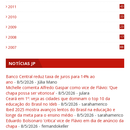
1
2011
43
1
2010
33
1
2009
23
4
2008
17
1
2007
88
NOTÍCIAS JP
Banco Central reduz taxa de juros para 14% ao
ano
- 8/5/2026
- Júlia Mano
Michelle comenta Alfredo Gaspar como vice de Flávio: ‘Que
chapa possa ser vitoriosa’
- 8/5/2026
- julara
Ceará em 1º: veja as cidades que dominam o top 10 da
educação do Brasil no Ideb
- 8/5/2026
- sarahamerico
Ibed 2025 mostra avanços lentos do Brasil na educação e
longe da meta para o ensino médio
- 8/5/2026
- sarahamerico
Eduardo Bolsonaro ‘critica’ vice de Flávio em dia de anúncio da
chapa
- 8/5/2026
- fernandokeller