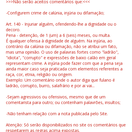
>>>Não serão aceitos comentários que:<<<
-Configurem crime de calúnia, injúria ou difamação;
Art. 140 - Injuriar alguém, ofendendo-lhe a dignidade ou o
decoro.
Pena - detenção, de 1 (um) a 6 (seis) meses, ou multa.
É qualquer ofensa à dignidade de alguém. Na injúria, ao
contrário da calúnia ou difamação, não se atribui um fato,
mas uma opinião. O uso de palavras fortes como "ladrão",
"idiota", "corrupto" e expressões de baixo calão em geral
representam crime. A injúria pode fazer com que a pena seja
ainda maior caso seja praticada com elementos referentes a
raça, cor, etnia, religião ou origem.
Exemplo: Um comentário onde o autor diga que fulano é
ladrão, corrupto, burro, salafrário e por ai vai...
-Sejam agressivos ou ofensivos, mesmo que de um
comentarista para outro; ou contenham palavrões, insultos;
-Não tenham relação com a nota publicada pelo Site.
Atenção: Só serão disponibilizados no site os comentários que
respeitarem as regras acima expostas.