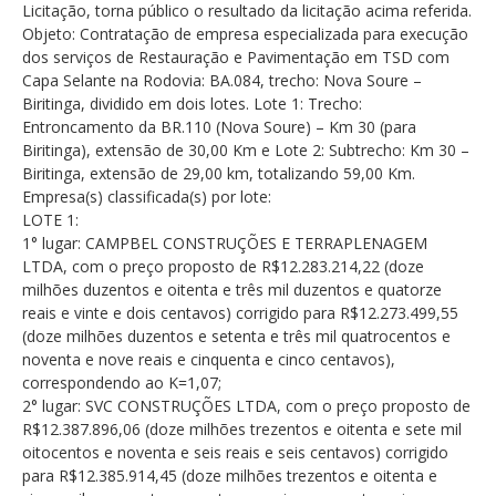
Licitação, torna público o resultado da licitação acima referida.
Objeto: Contratação de empresa especializada para execução
dos serviços de Restauração e Pavimentação em TSD com
Capa Selante na Rodovia: BA.084, trecho: Nova Soure –
Biritinga, dividido em dois lotes. Lote 1: Trecho:
Entroncamento da BR.110 (Nova Soure) – Km 30 (para
Biritinga), extensão de 30,00 Km e Lote 2: Subtrecho: Km 30 –
Biritinga, extensão de 29,00 km, totalizando 59,00 Km.
Empresa(s) classificada(s) por lote:
LOTE 1:
1° lugar: CAMPBEL CONSTRUÇÕES E TERRAPLENAGEM
LTDA, com o preço proposto de R$12.283.214,22 (doze
milhões duzentos e oitenta e três mil duzentos e quatorze
reais e vinte e dois centavos) corrigido para R$12.273.499,55
(doze milhões duzentos e setenta e três mil quatrocentos e
noventa e nove reais e cinquenta e cinco centavos),
correspondendo ao K=1,07;
2° lugar: SVC CONSTRUÇÕES LTDA, com o preço proposto de
R$12.387.896,06 (doze milhões trezentos e oitenta e sete mil
oitocentos e noventa e seis reais e seis centavos) corrigido
para R$12.385.914,45 (doze milhões trezentos e oitenta e