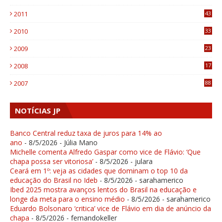
1
2011
43
1
2010
33
1
2009
23
4
2008
17
1
2007
88
NOTÍCIAS JP
Banco Central reduz taxa de juros para 14% ao
ano
- 8/5/2026
- Júlia Mano
Michelle comenta Alfredo Gaspar como vice de Flávio: ‘Que
chapa possa ser vitoriosa’
- 8/5/2026
- julara
Ceará em 1º: veja as cidades que dominam o top 10 da
educação do Brasil no Ideb
- 8/5/2026
- sarahamerico
Ibed 2025 mostra avanços lentos do Brasil na educação e
longe da meta para o ensino médio
- 8/5/2026
- sarahamerico
Eduardo Bolsonaro ‘critica’ vice de Flávio em dia de anúncio da
chapa
- 8/5/2026
- fernandokeller