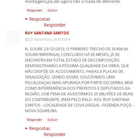
montagens,pq ate agora não vi nada de diferente.
Responder
Excluir
Respostas
Responder
RUY SANTANA SANTOS
23 dezembro, 2013 03:04
N. SOURE 23/12/2013; O PRIMEIRO TRECHO DE 30 KM (N.
SOURE/BIRITINGA), CONCLUIDO HÁ 05 MESES, JÁ SE
ENCONTRA EM TOTAL ESTADO DE DECOMPOSIÇÃO,
DEMONSTRANDO A PÉSSIMA QUALIDADE DA OBRA, QUE
NÃO DISPÕE DE ACOSTAMENTO, FAIXAS E PLACAS DE
SINALIZAÇÃO. SENDO ASSIM, SOLICITAMOS UMA
FISCALIZAÇAO MAIS APURADA POR PARTE DO DERBA, BEM
COMO INTERFERÊNCIA DOS PREFEITOS E DEPUTADOS DA
REGIÃO, SOB PENA DE ASSISTIRMOS 25 MILHÕES DE REAIS
DO CONTRIBUINTE, IREM PELO RALO. ASS: RUY SANTANA
SANTOS - LOCALIDADE DE COVA DÀGUA - FAZENDA POÇO -
NOVA SOURE/BA.
Responder
Excluir
Respostas
Responder