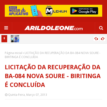
OR:
DE OLHO EM PARIS 2024, SELEÇÃO FEMININA GOLEIA JAMAICA EM
Página inicial
SALVADOR
LICITAÇÃO DA RECUPERAÇÃO DA BA-084 NOVA SOURE -
BIRITINGA É CONCLUÍDA
LICITAÇÃO DA RECUPERAÇÃO DA
BA-084 NOVA SOURE - BIRITINGA
É CONCLUÍDA
Quinta-Feira, Março 07, 2013