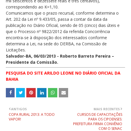
mil seiscentos e dezessete reais e três centavos),
correspondendo ao K=1,10.
Comunicamos que o prazo recursal, conforme determina o
Art. 202 da Lei nº 9.433/05, passa a contar da data da
publicação no Diário Oficial, sendo de 05 (cinco) dias úteis e
que o Processo nº 9822/2012 da referida Concorrência
encontra-se à disposição dos interessados conforme
determina a Lei, na sede do DERBA, na Comissão de
Licitações.
Salvador-BA, 06/03/2013 - Roberto Barreto Pereira –
Presidente da Comissão.
PESQUISA DO SITE ARILDO LEONE NO DIÁRIO OFICIAL DA
BAHIA
ANTIGOS
MAIS RECENTES
COPA RURAL 2013: A TODO
CURSOS DE CAPACITAÇÕES
VAPOR!
PARA OS CIPOENSES:
PREFEITURA FIRMA CONVÊNIO
COM O SENAC