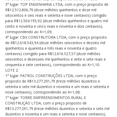
3° lugar: TOP ENGENHARIA LTDA, com o preço proposto de
R$12.512.806,79 (doze milhões quinhentos e doze mil
oitocentos e seis reais e setenta e nove centavos) corrigido
para R$12.504.195,92 (doze milhões quinhentos e quatro mil
cento e noventa e cinco reais e noventa e dois centavos),
correspondendo ao K=1,09;
4° lugar: CBV CONSTRUTORA LTDA, com o preço proposto
de R$12.618.543,94 (doze milhões seiscentos e dezoito mil
quinhentos e quarenta e três reais e noventa e quatro
centavos) corrigido para R$12.616.527,57 (doze milhões
seiscentos e dezesseis mil quinhentos e vinte e sete reais e
cinquenta e sete centavos), correspondendo ao K=1,10.
LOTE 2:
1° lugar: PATROL CONSTRUÇÕES LTDA, com o preço
proposto de R$13.277.291,79 (treze milhões duzentos e
setenta e sete mil duzentos e noventa e um reais e setenta e
nove centavos), correspondendo ao K=1,08;
1° lugar: TORRE EMPREENDIMENTOS RURAL E
CONSTRUÇÃO LTDA, com o preço proposto de
R$13.277.291,79 (treze milhões duzentos e setenta e sete mil
duzentos e noventa e um reais e setenta e nove centavos),