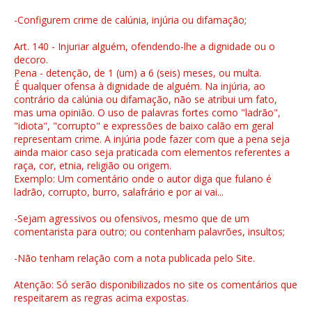
-Configurem crime de calúnia, injúria ou difamação;
Art. 140 - Injuriar alguém, ofendendo-lhe a dignidade ou o
decoro.
Pena - detenção, de 1 (um) a 6 (seis) meses, ou multa.
É qualquer ofensa à dignidade de alguém. Na injúria, ao
contrário da calúnia ou difamação, não se atribui um fato,
mas uma opinião. O uso de palavras fortes como "ladrão",
"idiota", "corrupto" e expressões de baixo calão em geral
representam crime. A injúria pode fazer com que a pena seja
ainda maior caso seja praticada com elementos referentes a
raça, cor, etnia, religião ou origem.
Exemplo: Um comentário onde o autor diga que fulano é
ladrão, corrupto, burro, salafrário e por ai vai...
-Sejam agressivos ou ofensivos, mesmo que de um
comentarista para outro; ou contenham palavrões, insultos;
-Não tenham relação com a nota publicada pelo Site.
Atenção: Só serão disponibilizados no site os comentários que
respeitarem as regras acima expostas.