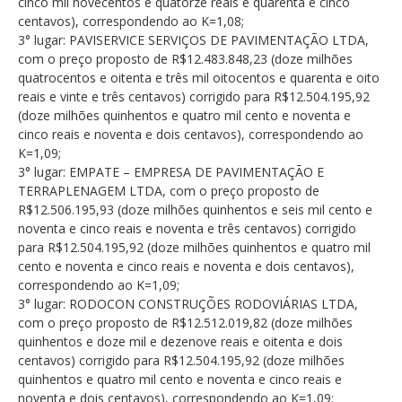
cinco mil novecentos e quatorze reais e quarenta e cinco
centavos), correspondendo ao K=1,08;
3° lugar: PAVISERVICE SERVIÇOS DE PAVIMENTAÇÃO LTDA,
com o preço proposto de R$12.483.848,23 (doze milhões
quatrocentos e oitenta e três mil oitocentos e quarenta e oito
reais e vinte e três centavos) corrigido para R$12.504.195,92
(doze milhões quinhentos e quatro mil cento e noventa e
cinco reais e noventa e dois centavos), correspondendo ao
K=1,09;
3° lugar: EMPATE – EMPRESA DE PAVIMENTAÇÃO E
TERRAPLENAGEM LTDA, com o preço proposto de
R$12.506.195,93 (doze milhões quinhentos e seis mil cento e
noventa e cinco reais e noventa e três centavos) corrigido
para R$12.504.195,92 (doze milhões quinhentos e quatro mil
cento e noventa e cinco reais e noventa e dois centavos),
correspondendo ao K=1,09;
3° lugar: RODOCON CONSTRUÇÕES RODOVIÁRIAS LTDA,
com o preço proposto de R$12.512.019,82 (doze milhões
quinhentos e doze mil e dezenove reais e oitenta e dois
centavos) corrigido para R$12.504.195,92 (doze milhões
quinhentos e quatro mil cento e noventa e cinco reais e
noventa e dois centavos), correspondendo ao K=1,09;