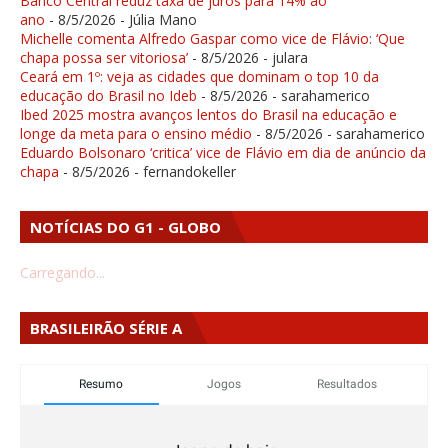
Banco Central reduz taxa de juros para 14% ao
ano
- 8/5/2026
- Júlia Mano
Michelle comenta Alfredo Gaspar como vice de Flávio: ‘Que
chapa possa ser vitoriosa’
- 8/5/2026
- julara
Ceará em 1º: veja as cidades que dominam o top 10 da
educação do Brasil no Ideb
- 8/5/2026
- sarahamerico
Ibed 2025 mostra avanços lentos do Brasil na educação e
longe da meta para o ensino médio
- 8/5/2026
- sarahamerico
Eduardo Bolsonaro ‘critica’ vice de Flávio em dia de anúncio da
chapa
- 8/5/2026
- fernandokeller
NOTÍCIAS DO G1 - GLOBO
Carregando...
BRASILEIRÃO SÉRIE A
Resumo
Jogos
Resultados