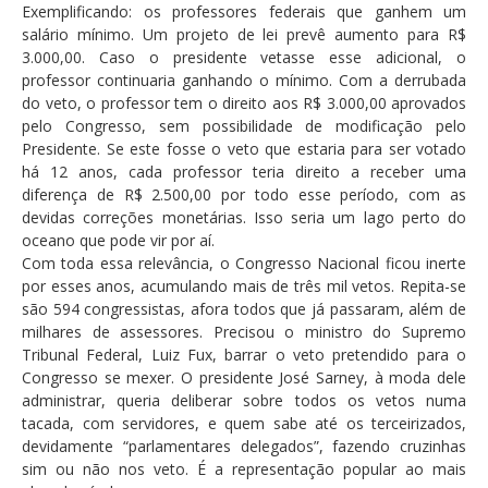
Exemplificando: os professores federais que ganhem um
salário mínimo. Um projeto de lei prevê aumento para R$
3.000,00. Caso o presidente vetasse esse adicional, o
professor continuaria ganhando o mínimo. Com a derrubada
do veto, o professor tem o direito aos R$ 3.000,00 aprovados
pelo Congresso, sem possibilidade de modificação pelo
Presidente. Se este fosse o veto que estaria para ser votado
há 12 anos, cada professor teria direito a receber uma
diferença de R$ 2.500,00 por todo esse período, com as
devidas correções monetárias. Isso seria um lago perto do
oceano que pode vir por aí.
Com toda essa relevância, o Congresso Nacional ficou inerte
por esses anos, acumulando mais de três mil vetos. Repita-se
são 594 congressistas, afora todos que já passaram, além de
milhares de assessores. Precisou o ministro do Supremo
Tribunal Federal, Luiz Fux, barrar o veto pretendido para o
Congresso se mexer. O presidente José Sarney, à moda dele
administrar, queria deliberar sobre todos os vetos numa
tacada, com servidores, e quem sabe até os terceirizados,
devidamente “parlamentares delegados”, fazendo cruzinhas
sim ou não nos veto. É a representação popular ao mais