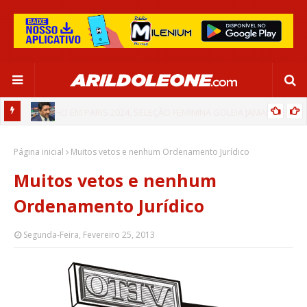
CA EM
EDNALDO RODRIGUES RELEMBRA INÍCIO DE RAFAELLE:
Página inicial
“SATISFAÇÃO MUITO GRANDE”
Muitos vetos e nenhum Ordenamento Jurídico
Muitos vetos e nenhum
Ordenamento Jurídico
Segunda-Feira, Fevereiro 25, 2013