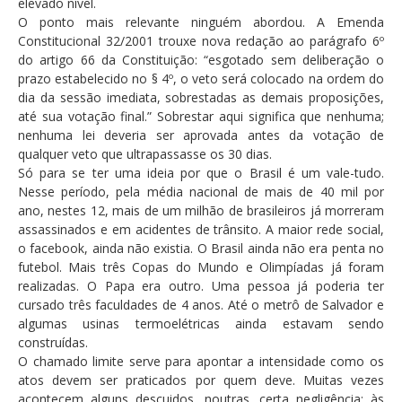
elevado nível.
O ponto mais relevante ninguém abordou. A Emenda
Constitucional 32/2001 trouxe nova redação ao parágrafo 6º
do artigo 66 da Constituição: “esgotado sem deliberação o
prazo estabelecido no § 4º, o veto será colocado na ordem do
dia da sessão imediata, sobrestadas as demais proposições,
até sua votação final.” Sobrestar aqui significa que nenhuma;
nenhuma lei deveria ser aprovada antes da votação de
qualquer veto que ultrapassasse os 30 dias.
Só para se ter uma ideia por que o Brasil é um vale-tudo.
Nesse período, pela média nacional de mais de 40 mil por
ano, nestes 12, mais de um milhão de brasileiros já morreram
assassinados e em acidentes de trânsito. A maior rede social,
o facebook, ainda não existia. O Brasil ainda não era penta no
futebol. Mais três Copas do Mundo e Olimpíadas já foram
realizadas. O Papa era outro. Uma pessoa já poderia ter
cursado três faculdades de 4 anos. Até o metrô de Salvador e
algumas usinas termoelétricas ainda estavam sendo
construídas.
O chamado limite serve para apontar a intensidade como os
atos devem ser praticados por quem deve. Muitas vezes
acontecem alguns descuidos, noutras, certa negligência; às