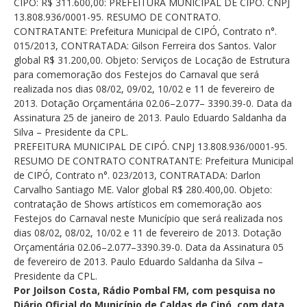
CIPÓ: R$ 311.600,00: PREFEITURA MUNICIPAL DE CIPÓ. CNPJ
13.808.936/0001-95. RESUMO DE CONTRATO.
CONTRATANTE: Prefeitura Municipal de CIPÓ, Contrato n°.
015/2013, CONTRATADA: Gilson Ferreira dos Santos. Valor
global R$ 31.200,00. Objeto: Serviços de Locação de Estrutura
para comemoração dos Festejos do Carnaval que será
realizada nos dias 08/02, 09/02, 10/02 e 11 de fevereiro de
2013. Dotação Orçamentária 02.06–2.077– 3390.39-0. Data da
Assinatura 25 de janeiro de 2013. Paulo Eduardo Saldanha da
Silva – Presidente da CPL.
PREFEITURA MUNICIPAL DE CIPÓ. CNPJ 13.808.936/0001-95.
RESUMO DE CONTRATO CONTRATANTE: Prefeitura Municipal
de CIPÓ, Contrato n°. 023/2013, CONTRATADA: Darlon
Carvalho Santiago ME. Valor global R$ 280.400,00. Objeto:
contratação de Shows artísticos em comemoração aos
Festejos do Carnaval neste Município que será realizada nos
dias 08/02, 08/02, 10/02 e 11 de fevereiro de 2013. Dotação
Orçamentária 02.06–2.077–3390.39-0. Data da Assinatura 05
de fevereiro de 2013. Paulo Eduardo Saldanha da Silva –
Presidente da CPL.
Por Joilson Costa, Rádio Pombal FM, com pesquisa no
Diário Oficial do Município de Caldas de Cipó, com data