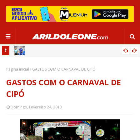
OR:
DE OLHO EM PARIS 2024, SELEÇÃO FEMININA GOLEIA JAMAICA EM
Página inicial
SALVADOR
GASTOS COM O CARNAVAL DE CIPÓ
GASTOS COM O CARNAVAL DE
CIPÓ
Domingo, Fevereiro 24, 2013