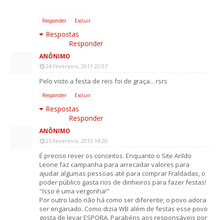
Responder
Excluir
Respostas
Responder
ANÔNIMO
24 fevereiro, 2013 22:07
Pelo visto a festa de reis foi de graça... rsrs
Responder
Excluir
Respostas
Responder
ANÔNIMO
25 fevereiro, 2013 14:20
É preciso rever os conceitos. Enquanto o Site Arildo
Leone faz campanha para arrecadar valores para
ajudar algumas pessoas até para comprar Fraldadas, o
poder público gasta rios de dinheiros para fazer festas!
"Isso é uma vergonha!"
Por outro lado não há como ser diferente; o povo adora
ser enganado. Como dizia WB além de festas esse povo
gosta de levar ESPORA. Parabéns aos responsáveis por