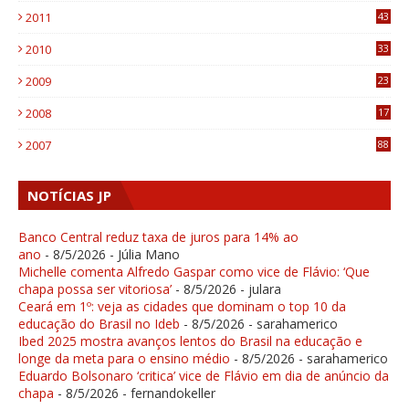
2011
43
1
2010
33
1
2009
23
4
2008
17
1
2007
88
NOTÍCIAS JP
Banco Central reduz taxa de juros para 14% ao
ano
- 8/5/2026
- Júlia Mano
Michelle comenta Alfredo Gaspar como vice de Flávio: ‘Que
chapa possa ser vitoriosa’
- 8/5/2026
- julara
Ceará em 1º: veja as cidades que dominam o top 10 da
educação do Brasil no Ideb
- 8/5/2026
- sarahamerico
Ibed 2025 mostra avanços lentos do Brasil na educação e
longe da meta para o ensino médio
- 8/5/2026
- sarahamerico
Eduardo Bolsonaro ‘critica’ vice de Flávio em dia de anúncio da
chapa
- 8/5/2026
- fernandokeller