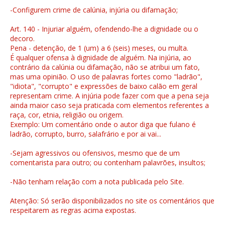
-Configurem crime de calúnia, injúria ou difamação;
Art. 140 - Injuriar alguém, ofendendo-lhe a dignidade ou o
decoro.
Pena - detenção, de 1 (um) a 6 (seis) meses, ou multa.
É qualquer ofensa à dignidade de alguém. Na injúria, ao
contrário da calúnia ou difamação, não se atribui um fato,
mas uma opinião. O uso de palavras fortes como "ladrão",
"idiota", "corrupto" e expressões de baixo calão em geral
representam crime. A injúria pode fazer com que a pena seja
ainda maior caso seja praticada com elementos referentes a
raça, cor, etnia, religião ou origem.
Exemplo: Um comentário onde o autor diga que fulano é
ladrão, corrupto, burro, salafrário e por ai vai...
-Sejam agressivos ou ofensivos, mesmo que de um
comentarista para outro; ou contenham palavrões, insultos;
-Não tenham relação com a nota publicada pelo Site.
Atenção: Só serão disponibilizados no site os comentários que
respeitarem as regras acima expostas.