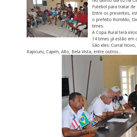
No último dia 02 na C
Futebol para tratar de
Entre os presentes, es
o prefeito Romildo, Di
times.
A Copa Rural terá iníc
14 times já estão em 
São eles: Curral Novo,
Itapicuru, Capim, Alto, Bela Vista, entre outros...