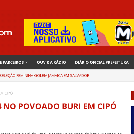
 E PARCEIROS
OUVIR A RÁDIO
DIÁRIO OFICIAL PREFEITURA
 SELEÇÃO FEMININA GOLEIA JAMAICA EM SALVADOR
EM CIPÓ
24 NO POVOADO BURI EM CIPÓ