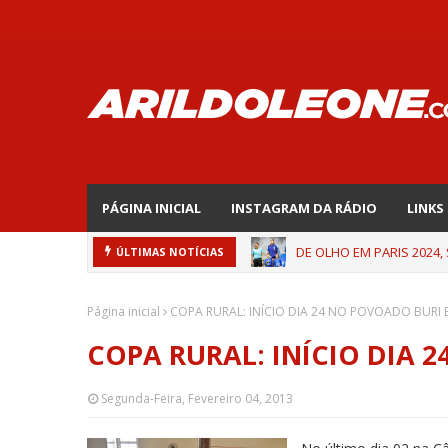
PÁGINA INICIAL
INSTAGRAM DA RÁDIO
LINKS
DE OLHO EM PARIS 2024,
ÚLTIMAS NOTÍCIAS
Página inicial
COPA RURAL: INÍCIO DIA 24 NO POVOADO BURI 
COPA RURAL: INÍCIO DIA 
Segunda-Feira, Fevereiro 04, 2013