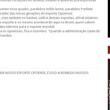
ssimas condições do Ginásio, estadio e quadras poli-esportivas
reverter esse quadro, parabéns Arildo leone, parabéns Prefeito
ivador das novas gerações do esporte Cipoense.
, mas também no basket, volêi e demais esportes, afinal estamos
o esporte e os mesmo acontecerão aqui no Brasil, quem sabem
es talentos para o esporte mundial.
 os cipoenses, fica o incentivo. "Quando a administração cuida do
ernandes
EM NOSSO ESPORTE CIPOENSE. É ISSO AI ROMILDO NOSSOS