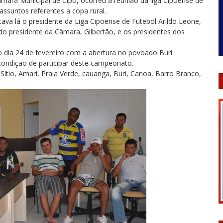
âmara Municipal de Cipó, ocorreu a reunião da liga Cipoense de
 assuntos referentes a copa rural.
tava lá o presidente da Liga Cipoense de Futebol Arildo Leone,
do presidente da Câmara, Gilbertão, e os presidentes dos
io dia 24 de fevereiro com a abertura no povoado Buri.
condição de participar deste campeonato.
 Sítio, Amari, Praia Verde, cauanga, Buri, Canoa, Barro Branco,