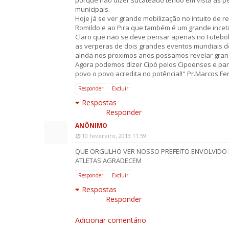
porque não dizer sucateado tendo em vista as pé
municipais.
Hoje já se ver grande mobilização no intuito de 
Romildo e ao Pira que também é um grande incet
Claro que não se deve pensar apenas no Futebol
as verperas de dois grandes eventos mundiais d
ainda nos proximos anos possamos revelar grand
Agora podemos dizer Cipó pelos Cipoenses e para
povo o povo acredita no potêncial!" Pr.Marcos F
Responder
Excluir
Respostas
Responder
ANÔNIMO
10 fevereiro, 2013 11:59
QUE ORGULHO VER NOSSO PREFEITO ENVOLVIDO 
ATLETAS AGRADECEM
Responder
Excluir
Respostas
Responder
Adicionar comentário