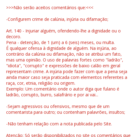
>>>Não serão aceitos comentários que:<<<
-Configurem crime de calúnia, injúria ou difamação;
Art. 140 - Injuriar alguém, ofendendo-lhe a dignidade ou o
decoro.
Pena - detenção, de 1 (um) a 6 (seis) meses, ou multa.
É qualquer ofensa à dignidade de alguém. Na injúria, ao
contrário da calúnia ou difamação, não se atribui um fato,
mas uma opinião. O uso de palavras fortes como "ladrão",
"idiota", "corrupto" e expressões de baixo calão em geral
representam crime. A injúria pode fazer com que a pena seja
ainda maior caso seja praticada com elementos referentes a
raça, cor, etnia, religião ou origem.
Exemplo: Um comentário onde o autor diga que fulano é
ladrão, corrupto, burro, salafrário e por ai vai...
-Sejam agressivos ou ofensivos, mesmo que de um
comentarista para outro; ou contenham palavrões, insultos;
-Não tenham relação com a nota publicada pelo Site.
Atenção: Só serão disponibilizados no site os comentários que