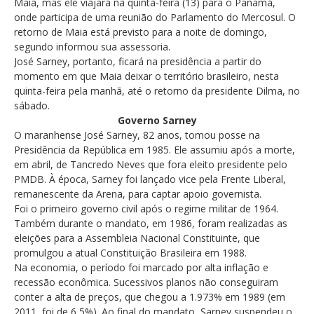
Maia, mas ele viajará na quinta-feira (13) para o Panamá,
onde participa de uma reunião do Parlamento do Mercosul. O
retorno de Maia está previsto para a noite de domingo,
segundo informou sua assessoria.
José Sarney, portanto, ficará na presidência a partir do
momento em que Maia deixar o território brasileiro, nesta
quinta-feira pela manhã, até o retorno da presidente Dilma, no
sábado.
Governo Sarney
O maranhense José Sarney, 82 anos, tomou posse na
Presidência da República em 1985. Ele assumiu após a morte,
em abril, de Tancredo Neves que fora eleito presidente pelo
PMDB. À época, Sarney foi lançado vice pela Frente Liberal,
remanescente da Arena, para captar apoio governista.
Foi o primeiro governo civil após o regime militar de 1964.
Também durante o mandato, em 1986, foram realizadas as
eleições para a Assembleia Nacional Constituinte, que
promulgou a atual Constituição Brasileira em 1988.
Na economia, o período foi marcado por alta inflação e
recessão econômica. Sucessivos planos não conseguiram
conter a alta de preços, que chegou a 1.973% em 1989 (em
2011, foi de 6,5%). Ao final do mandato, Sarney suspendeu o