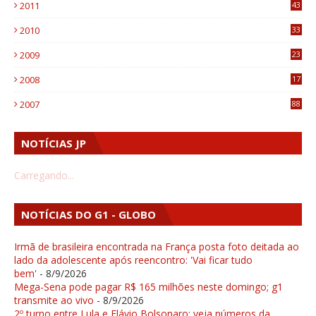
2011
43
1
2010
33
1
2009
23
4
2008
17
1
2007
88
NOTÍCIAS JP
Carregando...
NOTÍCIAS DO G1 - GLOBO
Irmã de brasileira encontrada na França posta foto deitada ao
lado da adolescente após reencontro: 'Vai ficar tudo
bem'
- 8/9/2026
Mega-Sena pode pagar R$ 165 milhões neste domingo; g1
transmite ao vivo
- 8/9/2026
2º turno entre Lula e Flávio Bolsonaro: veja números da