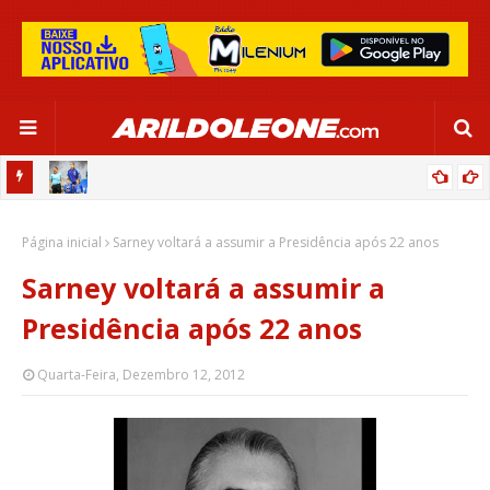
OR:
DE OLHO EM PARIS 2024, SELEÇÃO FEMININA GOLEIA JAMAICA EM
Página inicial
SALVADOR
Sarney voltará a assumir a Presidência após 22 anos
Sarney voltará a assumir a
Presidência após 22 anos
Quarta-Feira, Dezembro 12, 2012