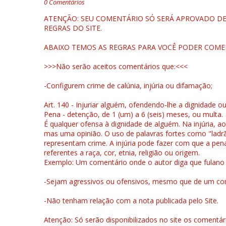
0 Comentários
ATENÇÃO: SEU COMENTÁRIO SÓ SERÁ APROVADO DEP
REGRAS DO SITE.
ABAIXO TEMOS AS REGRAS PARA VOCÊ PODER COME
>>>Não serão aceitos comentários que:<<<
-Configurem crime de calúnia, injúria ou difamação;
Art. 140 - Injuriar alguém, ofendendo-lhe a dignidade o
Pena - detenção, de 1 (um) a 6 (seis) meses, ou multa.
É qualquer ofensa à dignidade de alguém. Na injúria, ao
mas uma opinião. O uso de palavras fortes como "ladrão
representam crime. A injúria pode fazer com que a pen
referentes a raça, cor, etnia, religião ou origem.
Exemplo: Um comentário onde o autor diga que fulano é la
-Sejam agressivos ou ofensivos, mesmo que de um come
-Não tenham relação com a nota publicada pelo Site.
Atenção: Só serão disponibilizados no site os comentá