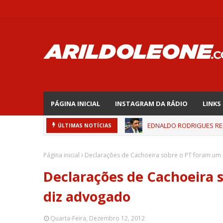
PÁGINA INICIAL
INSTAGRAM DA RÁDIO
LINKS
EDNALDO RODRIGUES REL
CIPOENSE RAFAELLE, ZAG
ÚLTIMAS NOTÍCIAS
Página inicial
Declarações de Cachoeira sobre o PT foram um
Declarações de Cachoeira 
diz advogado
Quarta-Feira, Dezembro 12, 2012