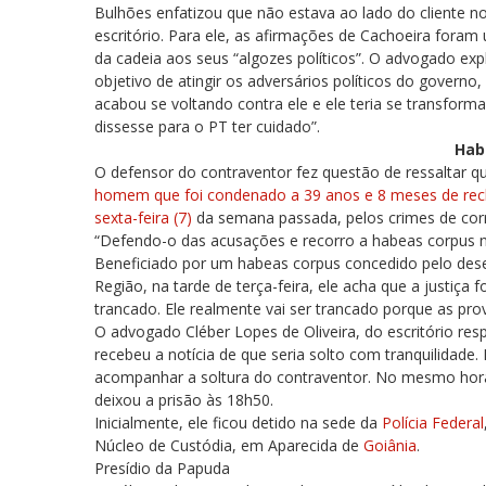
Bulhões enfatizou que não estava ao lado do cliente 
escritório. Para ele, as afirmações de Cachoeira foram
da cadeia aos seus “algozes políticos”. O advogado expl
objetivo de atingir os adversários políticos do govern
acabou se voltando contra ele e ele teria se transfor
dissesse para o PT ter cuidado”.
Hab
O defensor do contraventor fez questão de ressaltar que
homem que foi condenado a 39 anos e 8 meses de recl
sexta-feira (7)
da semana passada, pelos crimes de corru
“Defendo-o das acusações e recorro a habeas corpus n
Beneficiado por um habeas corpus concedido pelo dese
Região, na tarde de terça-feira, ele acha que a justiça f
trancado. Ele realmente vai ser trancado porque as pro
O advogado Cléber Lopes de Oliveira, do escritório res
recebeu a notícia de que seria solto com tranquilidade
acompanhar a soltura do contraventor. No mesmo horári
deixou a prisão às 18h50.
Inicialmente, ele ficou detido na sede da
Polícia Federal
Núcleo de Custódia, em Aparecida de
Goiânia
.
Presídio da Papuda