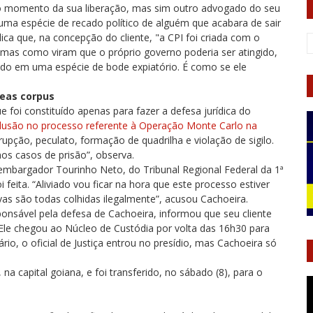
no momento da sua liberação, mas sim outro advogado do seu
 uma espécie de recado político de alguém que acabara de sair
ica que, na concepção do cliente, "a CPI foi criada com o
o, mas como viram que o próprio governo poderia ser atingido,
mado em uma espécie de bode expiatório. É como se ele
eas corpus
 foi constituído apenas para fazer a defesa jurídica do
usão no processo referente à Operação Monte Carlo na
pção, peculato, formação de quadrilha e violação de sigilo.
os casos de prisão”, observa.
mbargador Tourinho Neto, do Tribunal Regional Federal da 1ª
oi feita. “Aliviado vou ficar na hora que este processo estiver
vas são todas colhidas ilegalmente”, acusou Cachoeira.
ponsável pela defesa de Cachoeira, informou que seu cliente
. Ele chegou ao Núcleo de Custódia por volta das 16h30 para
o, o oficial de Justiça entrou no presídio, mas Cachoeira só
, na capital goiana, e foi transferido, no sábado (8), para o