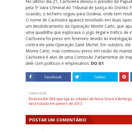
No último dia 21, Cachoeira deixou o presídio da Papud
pela 5ª Vara Criminal do Tribunal de Justiça do Distrito
ocasião, o bicheiro seguiu para Goiânia, onde tem resid
O nome de Cachoeira aparece envolvido em duas operaçõ
um desdobramento da Operação Monte Carlo, que apur
uma quadrilha que explorava o jogo ilegal e tráfico de i
Cachoeira foi preso em fevereiro devido às investigaç
contra ele pela Operação Saint Michel. Em outubro, el
Monte Carlo, mas continuou preso em razão do mandad
Cachoeira é alvo de uma Comissão Parlamentar de Inqué
dele com políticos e empresários.
DO G1
Facebook
Twitter
ANTIGOS
Rodovia BA-084 que liga as cidades de Nova Soure à Biritinga
será licitada em Janeiro de 2013
POSTAR UM COMENTÁRIO