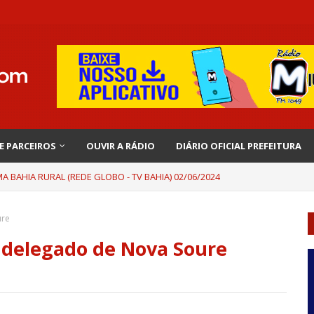
 E PARCEIROS
OUVIR A RÁDIO
DIÁRIO OFICIAL PREFEITURA
 BAHIA RURAL (REDE GLOBO - TV BAHIA) 02/06/2024
ure
a delegado de Nova Soure