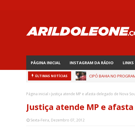
PÁGINA INICIAL
INSTAGRAM DA RÁDIO
LINKS
CIPÓ BAHIA NO PROGRAMA
ÚLTIMAS NOTÍCIAS
Página inicial
Justiça atende MP e afasta delegado de Nova So
Justiça atende MP e afast
Sexta-Feira, Dezembro 07, 2012