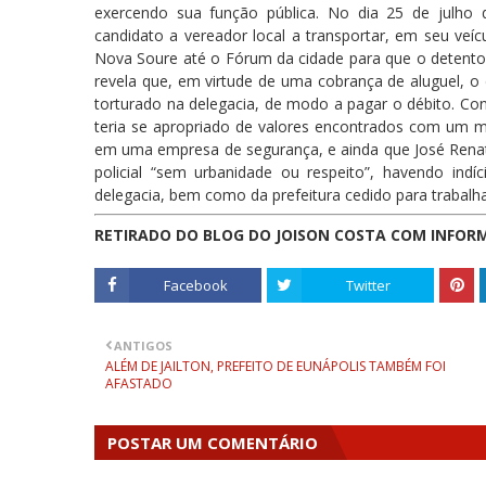
exercendo sua função pública. No dia 25 de julho 
candidato a vereador local a transportar, em seu veíc
Nova Soure até o Fórum da cidade para que o detento l
revela que, em virtude de uma cobrança de aluguel, o
torturado na delegacia, de modo a pagar o débito. Con
teria se apropriado de valores encontrados com um me
em uma empresa de segurança, e ainda que José Renat
policial “sem urbanidade ou respeito”, havendo indí
delegacia, bem como da prefeitura cedido para trabalha
RETIRADO DO BLOG DO JOISON COSTA COM INFOR
Facebook
Twitter
ANTIGOS
ALÉM DE JAILTON, PREFEITO DE EUNÁPOLIS TAMBÉM FOI
AFASTADO
POSTAR UM COMENTÁRIO