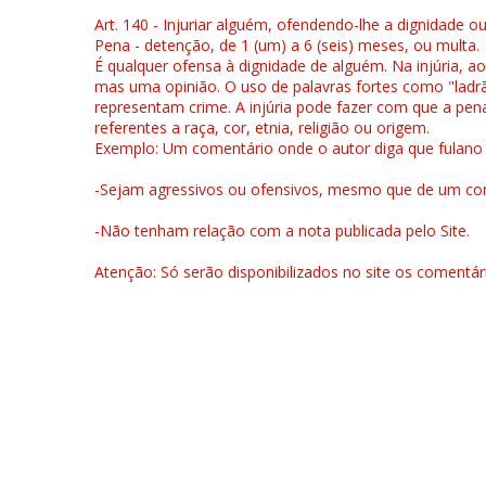
Art. 140 - Injuriar alguém, ofendendo-lhe a dignidade o
Pena - detenção, de 1 (um) a 6 (seis) meses, ou multa.
É qualquer ofensa à dignidade de alguém. Na injúria, ao
mas uma opinião. O uso de palavras fortes como "ladrão
representam crime. A injúria pode fazer com que a pen
referentes a raça, cor, etnia, religião ou origem.
Exemplo: Um comentário onde o autor diga que fulano é la
-Sejam agressivos ou ofensivos, mesmo que de um come
-Não tenham relação com a nota publicada pelo Site.
Atenção: Só serão disponibilizados no site os comentá