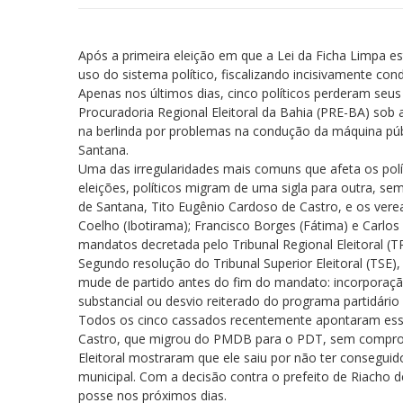
Após a primeira eleição em que a Lei da Ficha Limpa es
uso do sistema político, fiscalizando incisivamente cond
Apenas nos últimos dias, cinco políticos perderam seus
Procuradoria Regional Eleitoral da Bahia (PRE-BA) sob 
na berlinda por problemas na condução da máquina públi
Santana.
Uma das irregularidades mais comuns que afeta os políti
eleições, políticos migram de uma sigla para outra, sem 
de Santana, Tito Eugênio Cardoso de Castro, e os verea
Coelho (Ibotirama); Francisco Borges (Fátima) e Carlos
mandatos decretada pelo Tribunal Regional Eleitoral (T
Segundo resolução do Tribunal Superior Eleitoral (TSE),
mude de partido antes do fim do mandato: incorporaçã
substancial ou desvio reiterado do programa partidário
Todos os cinco cassados recentemente apontaram essa 
Castro, que migrou do PMDB para o PDT, sem comprovar
Eleitoral mostraram que ele saiu por não ter conseguid
municipal. Com a decisão contra o prefeito de Riacho 
posse nos próximos dias.