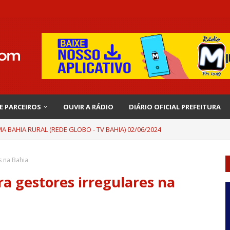
 E PARCEIROS
OUVIR A RÁDIO
DIÁRIO OFICIAL PREFEITURA
 BAHIA RURAL (REDE GLOBO - TV BAHIA) 02/06/2024
s na Bahia
ra gestores irregulares na