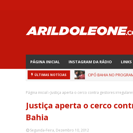
PÁGINA INICIAL
INSTAGRAM DA RÁDIO
LINKS
CIPÓ BAHIA NO PROGRAMA
ÚLTIMAS NOTÍCIAS
Página inicial
Justiça aperta o cerco contra gestores irregulare
Justiça aperta o cerco cont
Bahia
Segunda-Feira, Dezembro 10, 2012