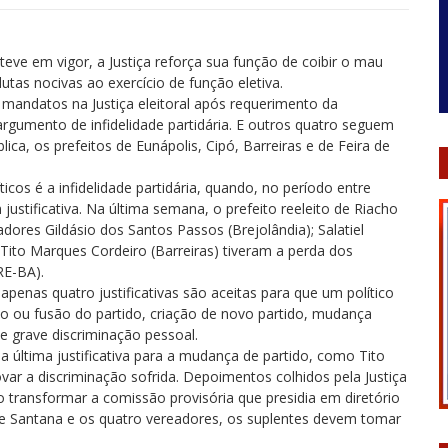
teve em vigor, a Justiça reforça sua função de coibir o mau
utas nocivas ao exercício de função eletiva.
 mandatos na Justiça eleitoral após requerimento da
argumento de infidelidade partidária. E outros quatro seguem
ca, os prefeitos de Eunápolis, Cipó, Barreiras e de Feira de
cos é a infidelidade partidária, quando, no período entre
justificativa. Na última semana, o prefeito reeleito de Riacho
dores Gildásio dos Santos Passos (Brejolândia); Salatiel
 Tito Marques Cordeiro (Barreiras) tiveram a perda dos
RE-BA).
 apenas quatro justificativas são aceitas para que um político
o ou fusão do partido, criação de novo partido, mudança
 e grave discriminação pessoal.
última justificativa para a mudança de partido, como Tito
 a discriminação sofrida. Depoimentos colhidos pela Justiça
o transformar a comissão provisória que presidia em diretório
de Santana e os quatro vereadores, os suplentes devem tomar