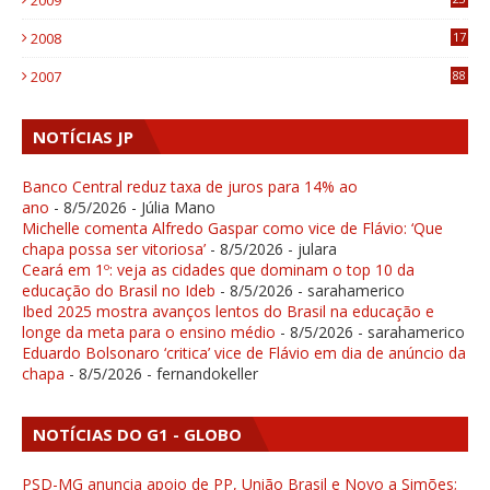
2009
4
2008
17
1
2007
88
NOTÍCIAS JP
Banco Central reduz taxa de juros para 14% ao
ano
- 8/5/2026
- Júlia Mano
Michelle comenta Alfredo Gaspar como vice de Flávio: ‘Que
chapa possa ser vitoriosa’
- 8/5/2026
- julara
Ceará em 1º: veja as cidades que dominam o top 10 da
educação do Brasil no Ideb
- 8/5/2026
- sarahamerico
Ibed 2025 mostra avanços lentos do Brasil na educação e
longe da meta para o ensino médio
- 8/5/2026
- sarahamerico
Eduardo Bolsonaro ‘critica’ vice de Flávio em dia de anúncio da
chapa
- 8/5/2026
- fernandokeller
NOTÍCIAS DO G1 - GLOBO
PSD-MG anuncia apoio de PP, União Brasil e Novo a Simões;