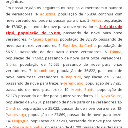
orgânicas.
Em nossa região os seguintes municípios aumentaram o numero
de vereadores: 1-
Adustina
, população de 15.809, continua com
nove vereadores, poderia passar para onze. 2-
Antas
, população
de 17.302, passando de nove para onze vereadores.
3- Caldas de
Cipó, população de 15.820
, passando de nove para onze
vereadores. 4-
Cícero Dantas
, população de 32.386, passando de
nove para treze vereadores. 5-
Euclides da Cunha
, população de
56.631, passando de dez para quinze vereadores. 6-
Fátima
,
população de 17.602, passando de nove para onze vereadores.
Glória
, população de 15.095, passando de nove para onze
vereadores. 7-
Inhambupe
, população de 36.822, passando de
nove para treze vereadores. 8-
Itapicuru
, população de 32.641,
passando de nove para treze. 9-
Jeremoabo
, população de 37.925,
passando de nove para treze. 10-
Monte Santo
, população de
52.178, passando de dez para quinze vereadores. 11-
Nova Soure
,
população de 24.201, passando de nove para onze vereadores.12-
Olindina
, população de 25.022, passando de nove para onze. 13-
Paripiranga
, população de 27.869, passando de nove para onze.
14-
Quijingue
, população de 27.293, passando de nove para onze.
15-
Ribeira do Pombal
, população de 47.700, passando de dez para