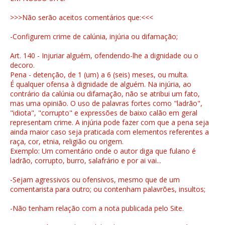
>>>Não serão aceitos comentários que:<<<
-Configurem crime de calúnia, injúria ou difamação;
Art. 140 - Injuriar alguém, ofendendo-lhe a dignidade ou o
decoro.
Pena - detenção, de 1 (um) a 6 (seis) meses, ou multa.
É qualquer ofensa à dignidade de alguém. Na injúria, ao
contrário da calúnia ou difamação, não se atribui um fato,
mas uma opinião. O uso de palavras fortes como "ladrão",
"idiota", "corrupto" e expressões de baixo calão em geral
representam crime. A injúria pode fazer com que a pena seja
ainda maior caso seja praticada com elementos referentes a
raça, cor, etnia, religião ou origem.
Exemplo: Um comentário onde o autor diga que fulano é
ladrão, corrupto, burro, salafrário e por ai vai...
-Sejam agressivos ou ofensivos, mesmo que de um
comentarista para outro; ou contenham palavrões, insultos;
-Não tenham relação com a nota publicada pelo Site.