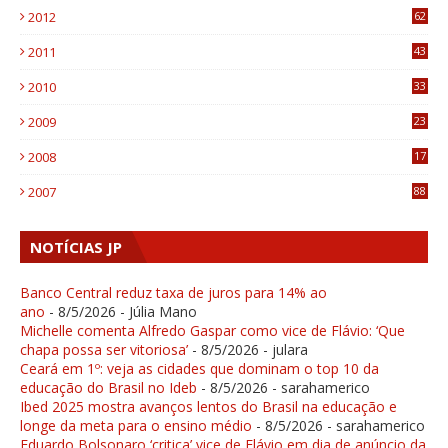
2012
62
1
2011
43
1
2010
33
1
2009
23
4
2008
17
1
2007
88
NOTÍCIAS JP
Banco Central reduz taxa de juros para 14% ao
ano
- 8/5/2026
- Júlia Mano
Michelle comenta Alfredo Gaspar como vice de Flávio: ‘Que
chapa possa ser vitoriosa’
- 8/5/2026
- julara
Ceará em 1º: veja as cidades que dominam o top 10 da
educação do Brasil no Ideb
- 8/5/2026
- sarahamerico
Ibed 2025 mostra avanços lentos do Brasil na educação e
longe da meta para o ensino médio
- 8/5/2026
- sarahamerico
Eduardo Bolsonaro ‘critica’ vice de Flávio em dia de anúncio da