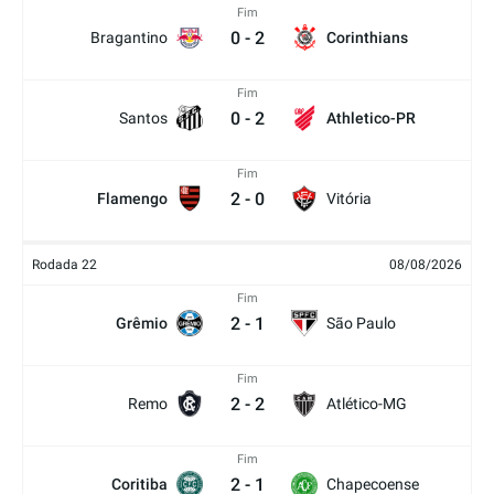
Fim
0
-
2
Bragantino
Corinthians
Fim
0
-
2
Santos
Athletico-PR
Fim
2
-
0
Flamengo
Vitória
Rodada 22
08/08/2026
Fim
2
-
1
Grêmio
São Paulo
Fim
2
-
2
Remo
Atlético-MG
Fim
2
-
1
Coritiba
Chapecoense