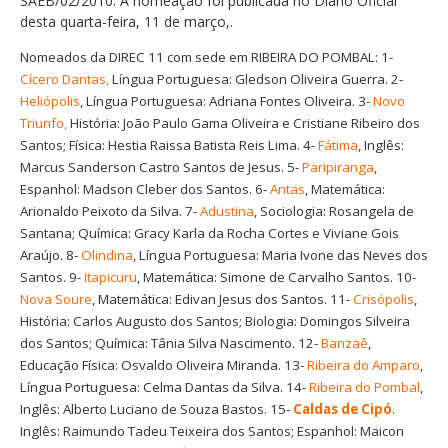
SAEB/02/2010. A nomeação foi publicada no Diário Oficial
desta quarta-feira, 11 de março,.
Nomeados da DIREC 11 com sede em RIBEIRA DO POMBAL: 1-
Cícero Dantas,
Língua Portuguesa: Gledson Oliveira Guerra. 2-
Heliópolis
, Língua Portuguesa: Adriana Fontes Oliveira. 3-
Novo
Triunfo,
História: João Paulo Gama Oliveira e Cristiane Ribeiro dos
Santos; Física: Hestia Raissa Batista Reis Lima. 4-
Fátima
, Inglês:
Marcus Sanderson Castro Santos de Jesus. 5-
Paripiranga
,
Espanhol: Madson Cleber dos Santos. 6-
Antas
, Matemática:
Arionaldo Peixoto da Silva. 7-
Adustina
, Sociologia: Rosangela de
Santana; Química: Gracy Karla da Rocha Cortes e Viviane Gois
Araújo. 8-
Olindina
, Língua Portuguesa: Maria Ivone das Neves dos
Santos. 9-
Itapicuru
, Matemática: Simone de Carvalho Santos. 10-
Nova Soure
, Matemática: Edivan Jesus dos Santos. 11-
Crisópolis
,
História: Carlos Augusto dos Santos; Biologia: Domingos Silveira
dos Santos; Química: Tânia Silva Nascimento. 12-
Banzaê
,
Educação Física: Osvaldo Oliveira Miranda. 13-
Ribeira do Amparo
,
Língua Portuguesa: Celma Dantas da Silva. 14-
Ribeira do Pombal
,
Inglês: Alberto Luciano de Souza Bastos. 15-
Caldas de Cipó
.
Inglês: Raimundo Tadeu Teixeira dos Santos; Espanhol: Maicon