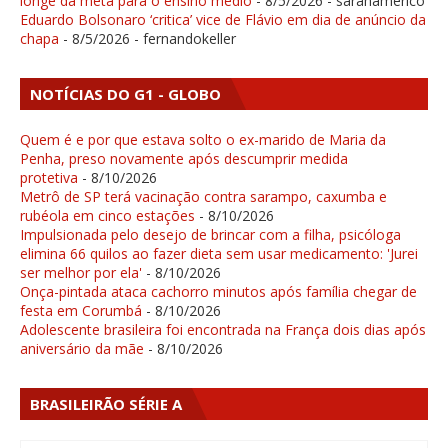
longe da meta para o ensino médio
- 8/5/2026
- sarahamerico
Eduardo Bolsonaro ‘critica’ vice de Flávio em dia de anúncio da
chapa
- 8/5/2026
- fernandokeller
NOTÍCIAS DO G1 - GLOBO
Quem é e por que estava solto o ex-marido de Maria da
Penha, preso novamente após descumprir medida
protetiva
- 8/10/2026
Metrô de SP terá vacinação contra sarampo, caxumba e
rubéola em cinco estações
- 8/10/2026
Impulsionada pelo desejo de brincar com a filha, psicóloga
elimina 66 quilos ao fazer dieta sem usar medicamento: 'Jurei
ser melhor por ela'
- 8/10/2026
Onça-pintada ataca cachorro minutos após família chegar de
festa em Corumbá
- 8/10/2026
Adolescente brasileira foi encontrada na França dois dias após
aniversário da mãe
- 8/10/2026
BRASILEIRÃO SÉRIE A