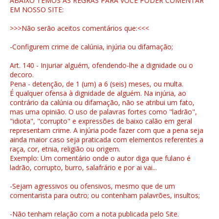
ABAIXO TEMOS AS REGRAS PARA VOCÊ PODER COMENTAR
EM NOSSO SITE:
>>>Não serão aceitos comentários que:<<<
-Configurem crime de calúnia, injúria ou difamação;
Art. 140 - Injuriar alguém, ofendendo-lhe a dignidade ou o
decoro.
Pena - detenção, de 1 (um) a 6 (seis) meses, ou multa.
É qualquer ofensa à dignidade de alguém. Na injúria, ao
contrário da calúnia ou difamação, não se atribui um fato,
mas uma opinião. O uso de palavras fortes como "ladrão",
"idiota", "corrupto" e expressões de baixo calão em geral
representam crime. A injúria pode fazer com que a pena seja
ainda maior caso seja praticada com elementos referentes a
raça, cor, etnia, religião ou origem.
Exemplo: Um comentário onde o autor diga que fulano é
ladrão, corrupto, burro, salafrário e por ai vai...
-Sejam agressivos ou ofensivos, mesmo que de um
comentarista para outro; ou contenham palavrões, insultos;
-Não tenham relação com a nota publicada pelo Site.