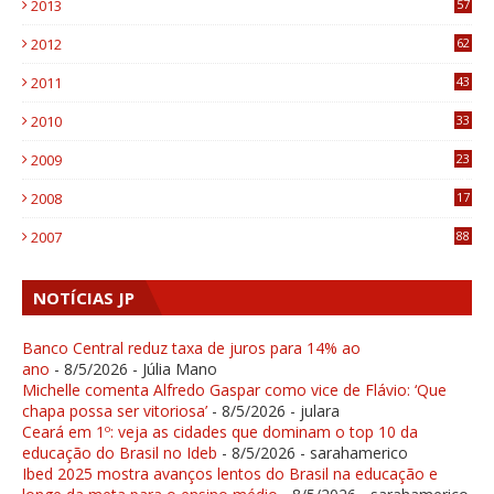
2013
57
6
2012
62
1
2011
43
1
2010
33
1
2009
23
4
2008
17
1
2007
88
NOTÍCIAS JP
Banco Central reduz taxa de juros para 14% ao
ano
- 8/5/2026
- Júlia Mano
Michelle comenta Alfredo Gaspar como vice de Flávio: ‘Que
chapa possa ser vitoriosa’
- 8/5/2026
- julara
Ceará em 1º: veja as cidades que dominam o top 10 da
educação do Brasil no Ideb
- 8/5/2026
- sarahamerico
Ibed 2025 mostra avanços lentos do Brasil na educação e