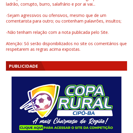
ladrão, corrupto, burro, salafrário e por ai vai...
-Sejam agressivos ou ofensivos, mesmo que de um
comentarista para outro; ou contenham palavrões, insultos;
-Não tenham relação com a nota publicada pelo Site.
Atenção: Só serão disponibilizados no site os comentários que
respeitarem as regras acima expostas.
PUBLICIDADE