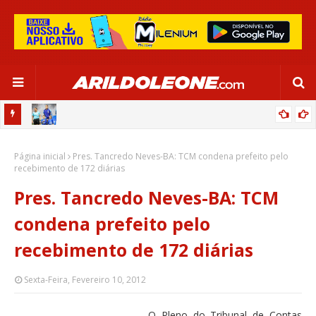
OR:
DE OLHO EM PARIS 2024, SELEÇÃO FEMININA GOLEIA JAMAICA EM
Página inicial
SALVADOR
Pres. Tancredo Neves-BA: TCM condena prefeito pelo
recebimento de 172 diárias
Pres. Tancredo Neves-BA: TCM
condena prefeito pelo
recebimento de 172 diárias
Sexta-Feira, Fevereiro 10, 2012
O Pleno do Tribunal de Contas