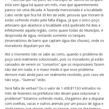
está sem água há quase um mês, mas que aparentemente
parece ser uma década. A fazenda mencionada é a localidade
Cabo verde que fica há 30 km da sede, pessoas que moram lá
estão sofrendo muito pela falta d’água, já que o único poço
artesiano que abastece a localidade está quebrado há dias e
infelizmente aquela região, como quase todas do Município, é
desprovida de água, restando somente os tanques
(reservatórios de barro que captam água das chuvas), onde os
moradores disputam por ela.
Até o momento não se sabe ao certo, quando o problema do
poço será realmente solucionado, pois os moradores já estão
cansados de verem os “consertos” que os responsáveis fazem
não dar em nada, e o maior medo é que esse problema
demore mais ainda para ser realmente resolvido, pois caso ele
não seja... “Guerras” virão.
Será falta de verbas? Ou o valor de 1.438.817.63 entrados no
mês de fevereiro na prefeitura não deram para solucionar o
problema? “Estamos sofrendo muito, chegamos ate a disputar
com ovelhas, vacas e outros animais por um pouco de água e
ainda temos que chegar cedo ao tanque, pois se chegarmos