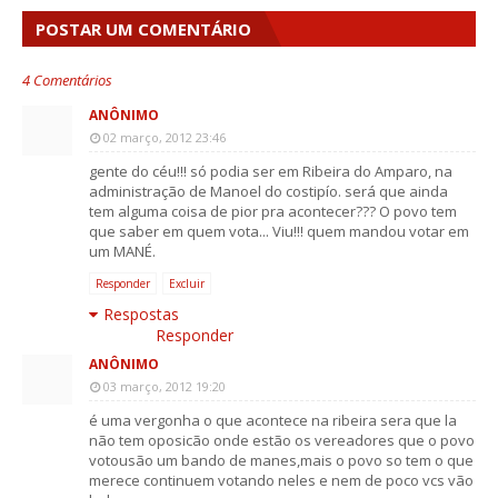
POSTAR UM COMENTÁRIO
4 Comentários
ANÔNIMO
02 março, 2012 23:46
gente do céu!!! só podia ser em Ribeira do Amparo, na
administração de Manoel do costipío. será que ainda
tem alguma coisa de pior pra acontecer??? O povo tem
que saber em quem vota... Viu!!! quem mandou votar em
um MANÉ.
Responder
Excluir
Respostas
Responder
ANÔNIMO
03 março, 2012 19:20
é uma vergonha o que acontece na ribeira sera que la
não tem oposicão onde estão os vereadores que o povo
votousão um bando de manes,mais o povo so tem o que
merece continuem votando neles e nem de poco vcs vão