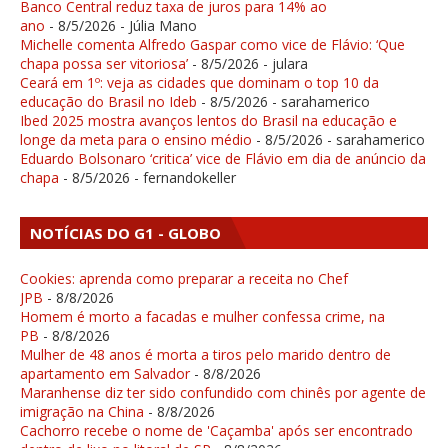
Banco Central reduz taxa de juros para 14% ao
ano
- 8/5/2026
- Júlia Mano
Michelle comenta Alfredo Gaspar como vice de Flávio: ‘Que
chapa possa ser vitoriosa’
- 8/5/2026
- julara
Ceará em 1º: veja as cidades que dominam o top 10 da
educação do Brasil no Ideb
- 8/5/2026
- sarahamerico
Ibed 2025 mostra avanços lentos do Brasil na educação e
longe da meta para o ensino médio
- 8/5/2026
- sarahamerico
Eduardo Bolsonaro ‘critica’ vice de Flávio em dia de anúncio da
chapa
- 8/5/2026
- fernandokeller
NOTÍCIAS DO G1 - GLOBO
Cookies: aprenda como preparar a receita no Chef
JPB
- 8/8/2026
Homem é morto a facadas e mulher confessa crime, na
PB
- 8/8/2026
Mulher de 48 anos é morta a tiros pelo marido dentro de
apartamento em Salvador
- 8/8/2026
Maranhense diz ter sido confundido com chinês por agente de
imigração na China
- 8/8/2026
Cachorro recebe o nome de 'Caçamba' após ser encontrado