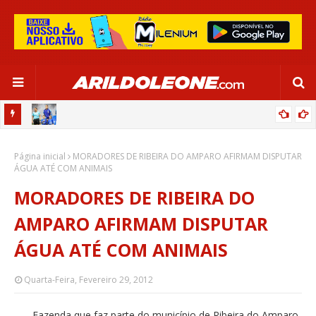
OR:
DE OLHO EM PARIS 2024, SELEÇÃO FEMININA GOLEIA JAMAICA EM
Página inicial
SALVADOR
MORADORES DE RIBEIRA DO AMPARO AFIRMAM DISPUTAR
ÁGUA ATÉ COM ANIMAIS
MORADORES DE RIBEIRA DO
AMPARO AFIRMAM DISPUTAR
ÁGUA ATÉ COM ANIMAIS
Quarta-Feira, Fevereiro 29, 2012
Fazenda que faz parte do município de Ribeira do Amparo