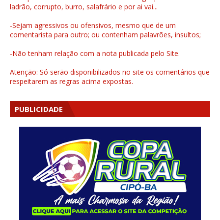
ladrão, corrupto, burro, salafrário e por ai vai...
-Sejam agressivos ou ofensivos, mesmo que de um
comentarista para outro; ou contenham palavrões, insultos;
-Não tenham relação com a nota publicada pelo Site.
Atenção: Só serão disponibilizados no site os comentários que
respeitarem as regras acima expostas.
PUBLICIDADE