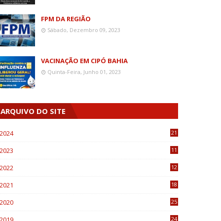
FPM DA REGIÃO
Sábado, Dezembro 09, 2023
VACINAÇÃO EM CIPÓ BAHIA
Quinta-Feira, Junho 01, 2023
ARQUIVO DO SITE
2024
21
2023
11
6
2022
12
0
2021
18
7
2020
25
0
2019
24