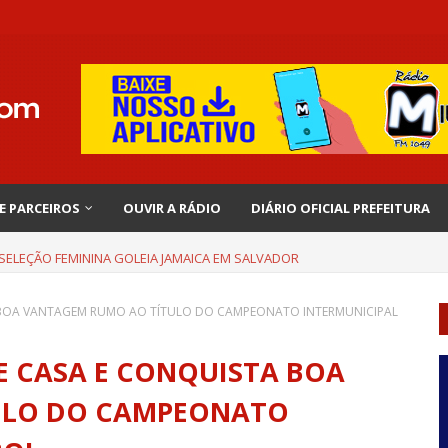
 E PARCEIROS
OUVIR A RÁDIO
DIÁRIO OFICIAL PREFEITURA
 SELEÇÃO FEMININA GOLEIA JAMAICA EM SALVADOR
A BOA VANTAGEM RUMO AO TÍTULO DO CAMPEONATO INTERMUNICIPAL
E CASA E CONQUISTA BOA
ULO DO CAMPEONATO