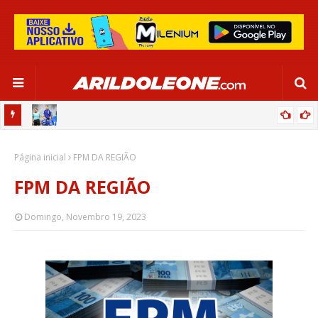
OR:
DE OLHO EM PARIS 2024, SELEÇÃO FEMININA GOLEIA JAMAICA EM
Página inicial
SALVADOR
FPM DA REGIÃO
FPM DA REGIÃO
Domingo, Novembro 19, 2023