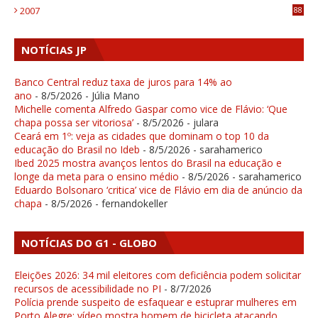
2007
88
NOTÍCIAS JP
Banco Central reduz taxa de juros para 14% ao
ano
- 8/5/2026
- Júlia Mano
Michelle comenta Alfredo Gaspar como vice de Flávio: ‘Que
chapa possa ser vitoriosa’
- 8/5/2026
- julara
Ceará em 1º: veja as cidades que dominam o top 10 da
educação do Brasil no Ideb
- 8/5/2026
- sarahamerico
Ibed 2025 mostra avanços lentos do Brasil na educação e
longe da meta para o ensino médio
- 8/5/2026
- sarahamerico
Eduardo Bolsonaro ‘critica’ vice de Flávio em dia de anúncio da
chapa
- 8/5/2026
- fernandokeller
NOTÍCIAS DO G1 - GLOBO
Eleições 2026: 34 mil eleitores com deficiência podem solicitar
recursos de acessibilidade no PI
- 8/7/2026
Polícia prende suspeito de esfaquear e estuprar mulheres em
Porto Alegre; vídeo mostra homem de bicicleta atacando