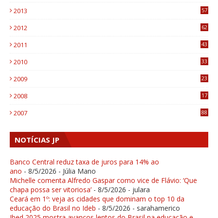
9
2013
57
6
2012
62
1
2011
43
1
2010
33
1
2009
23
4
2008
17
1
2007
88
NOTÍCIAS JP
Banco Central reduz taxa de juros para 14% ao
ano
- 8/5/2026
- Júlia Mano
Michelle comenta Alfredo Gaspar como vice de Flávio: ‘Que
chapa possa ser vitoriosa’
- 8/5/2026
- julara
Ceará em 1º: veja as cidades que dominam o top 10 da
educação do Brasil no Ideb
- 8/5/2026
- sarahamerico
Ibed 2025 mostra avanços lentos do Brasil na educação e