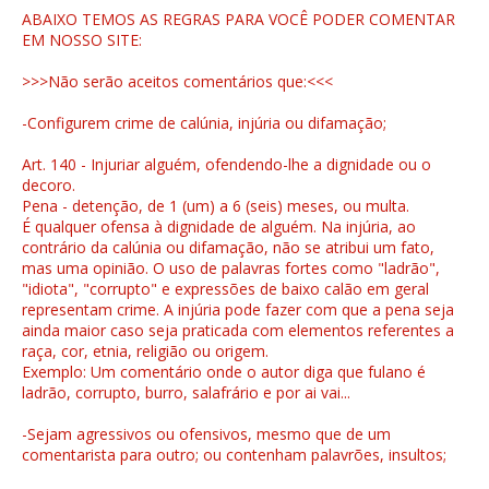
ABAIXO TEMOS AS REGRAS PARA VOCÊ PODER COMENTAR
EM NOSSO SITE:
>>>Não serão aceitos comentários que:<<<
-Configurem crime de calúnia, injúria ou difamação;
Art. 140 - Injuriar alguém, ofendendo-lhe a dignidade ou o
decoro.
Pena - detenção, de 1 (um) a 6 (seis) meses, ou multa.
É qualquer ofensa à dignidade de alguém. Na injúria, ao
contrário da calúnia ou difamação, não se atribui um fato,
mas uma opinião. O uso de palavras fortes como "ladrão",
"idiota", "corrupto" e expressões de baixo calão em geral
representam crime. A injúria pode fazer com que a pena seja
ainda maior caso seja praticada com elementos referentes a
raça, cor, etnia, religião ou origem.
Exemplo: Um comentário onde o autor diga que fulano é
ladrão, corrupto, burro, salafrário e por ai vai...
-Sejam agressivos ou ofensivos, mesmo que de um
comentarista para outro; ou contenham palavrões, insultos;