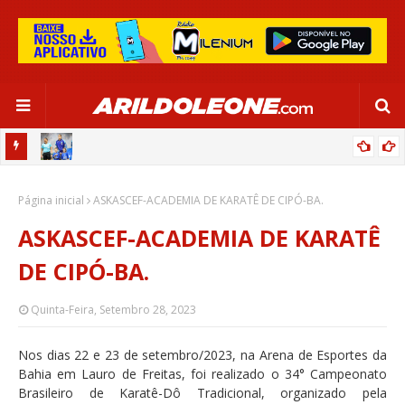
OR:
DE OLHO EM PARIS 2024, SELEÇÃO FEMININA GOLEIA JAMAICA EM
Página inicial
SALVADOR
ASKASCEF-ACADEMIA DE KARATÊ DE CIPÓ-BA.
ASKASCEF-ACADEMIA DE KARATÊ
DE CIPÓ-BA.
Quinta-Feira, Setembro 28, 2023
Nos dias 22 e 23 de setembro/2023, na Arena de Esportes da
Bahia em Lauro de Freitas, foi realizado o 34° Campeonato
Brasileiro de Karatê-Dô Tradicional, organizado pela