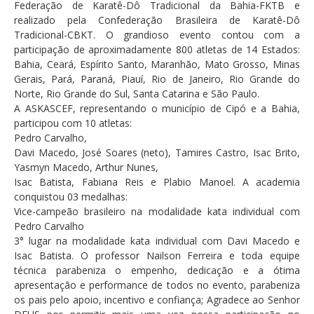
Federação de Karatê-Dô Tradicional da Bahia-FKTB e
realizado pela Confederação Brasileira de Karatê-Dô
Tradicional-CBKT. O grandioso evento contou com a
participação de aproximadamente 800 atletas de 14 Estados:
Bahia, Ceará, Espírito Santo, Maranhão, Mato Grosso, Minas
Gerais, Pará, Paraná, Piauí, Rio de Janeiro, Rio Grande do
Norte, Rio Grande do Sul, Santa Catarina e São Paulo.
A ASKASCEF, representando o município de Cipó e a Bahia,
participou com 10 atletas:
Pedro Carvalho,
Davi Macedo, José Soares (neto), Tamires Castro, Isac Brito,
Yasmyn Macedo, Arthur Nunes,
Isac Batista, Fabiana Reis e Plabio Manoel. A academia
conquistou 03 medalhas:
Vice-campeão brasileiro na modalidade kata individual com
Pedro Carvalho
3° lugar na modalidade kata individual com Davi Macedo e
Isac Batista. O professor Nailson Ferreira e toda equipe
técnica parabeniza o empenho, dedicação e a ótima
apresentação e performance de todos no evento, parabeniza
os pais pelo apoio, incentivo e confiança; Agradece ao Senhor