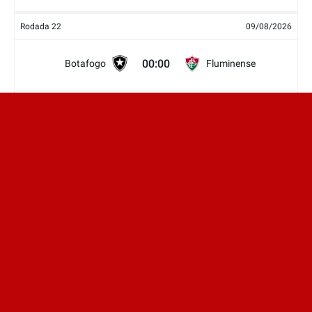
Rodada 22
09/08/2026
00:00
Botafogo
Fluminense
14:00
Cruzeiro
Mirassol
19:00
Bahia
Vasco
19:00
Palmeiras
Internacional
21:30
Bragantino
Corinthians