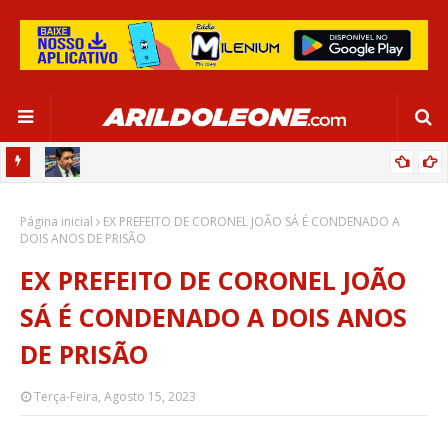
CA EM
EDNALDO RODRIGUES RELEMBRA INÍCIO DE RAFAELLE:
Página inicial
“SATISFAÇÃO MUITO GRANDE”
EX PREFEITO DE CORONEL JOÃO SÁ É CONDENADO A
DOIS ANOS DE PRISÃO
EX PREFEITO DE CORONEL JOÃO
SÁ É CONDENADO A DOIS ANOS
DE PRISÃO
Terça-Feira, Agosto 15, 2023