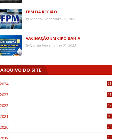
FPM DA REGIÃO
Sábado, Dezembro 09, 2023
VACINAÇÃO EM CIPÓ BAHIA
Quinta-Feira, Junho 01, 2023
ARQUIVO DO SITE
2024
21
2023
11
6
2022
12
0
2021
18
7
2020
25
0
2019
24