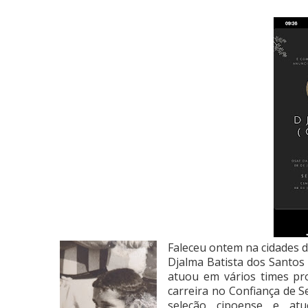
Faleceu ontem na cidades d
Djalma Batista dos Santos
atuou em vários times pro
carreira no Confiança de S
seleção cipoense e at