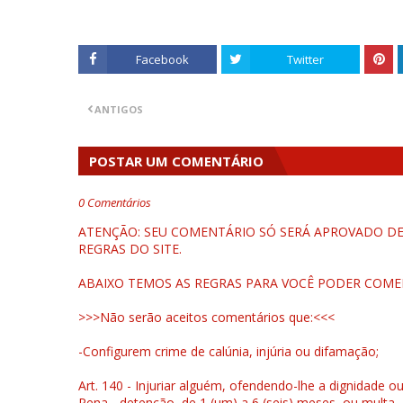
Facebook
Twitter
ANTIGOS
POSTAR UM COMENTÁRIO
0 Comentários
ATENÇÃO: SEU COMENTÁRIO SÓ SERÁ APROVADO DEP
REGRAS DO SITE.
ABAIXO TEMOS AS REGRAS PARA VOCÊ PODER COME
>>>Não serão aceitos comentários que:<<<
-Configurem crime de calúnia, injúria ou difamação;
Art. 140 - Injuriar alguém, ofendendo-lhe a dignidade o
Pena - detenção, de 1 (um) a 6 (seis) meses, ou multa.