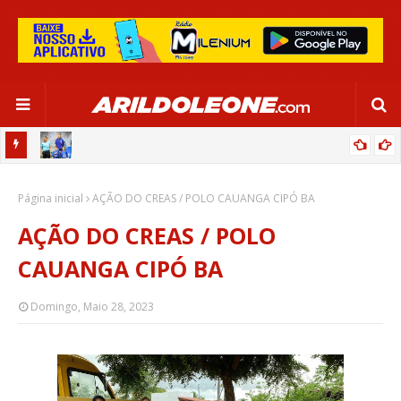
OR:
DE OLHO EM PARIS 2024, SELEÇÃO FEMININA GOLEIA JAMAICA EM
Página inicial
SALVADOR
AÇÃO DO CREAS / POLO CAUANGA CIPÓ BA
AÇÃO DO CREAS / POLO
CAUANGA CIPÓ BA
Domingo, Maio 28, 2023