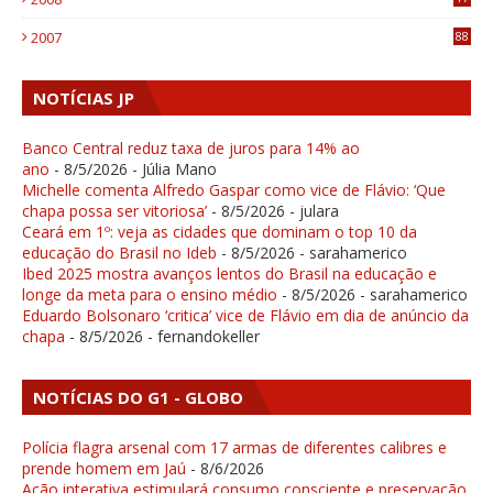
1
2007
88
NOTÍCIAS JP
Banco Central reduz taxa de juros para 14% ao
ano
- 8/5/2026
- Júlia Mano
Michelle comenta Alfredo Gaspar como vice de Flávio: ‘Que
chapa possa ser vitoriosa’
- 8/5/2026
- julara
Ceará em 1º: veja as cidades que dominam o top 10 da
educação do Brasil no Ideb
- 8/5/2026
- sarahamerico
Ibed 2025 mostra avanços lentos do Brasil na educação e
longe da meta para o ensino médio
- 8/5/2026
- sarahamerico
Eduardo Bolsonaro ‘critica’ vice de Flávio em dia de anúncio da
chapa
- 8/5/2026
- fernandokeller
NOTÍCIAS DO G1 - GLOBO
Polícia flagra arsenal com 17 armas de diferentes calibres e
prende homem em Jaú
- 8/6/2026
Ação interativa estimulará consumo consciente e preservação