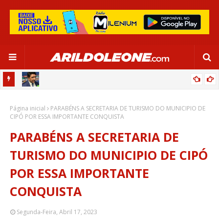
CA EM
EDNALDO RODRIGUES RELEMBRA INÍCIO DE RAFAELLE:
Página inicial
“SATISFAÇÃO MUITO GRANDE”
PARABÉNS A SECRETARIA DE TURISMO DO MUNICIPIO DE
CIPÓ POR ESSA IMPORTANTE CONQUISTA
PARABÉNS A SECRETARIA DE
TURISMO DO MUNICIPIO DE CIPÓ
POR ESSA IMPORTANTE
CONQUISTA
Segunda-Feira, Abril 17, 2023