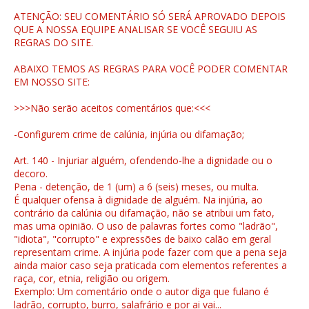
ATENÇÃO: SEU COMENTÁRIO SÓ SERÁ APROVADO DEPOIS
QUE A NOSSA EQUIPE ANALISAR SE VOCÊ SEGUIU AS
REGRAS DO SITE.
ABAIXO TEMOS AS REGRAS PARA VOCÊ PODER COMENTAR
EM NOSSO SITE:
>>>Não serão aceitos comentários que:<<<
-Configurem crime de calúnia, injúria ou difamação;
Art. 140 - Injuriar alguém, ofendendo-lhe a dignidade ou o
decoro.
Pena - detenção, de 1 (um) a 6 (seis) meses, ou multa.
É qualquer ofensa à dignidade de alguém. Na injúria, ao
contrário da calúnia ou difamação, não se atribui um fato,
mas uma opinião. O uso de palavras fortes como "ladrão",
"idiota", "corrupto" e expressões de baixo calão em geral
representam crime. A injúria pode fazer com que a pena seja
ainda maior caso seja praticada com elementos referentes a
raça, cor, etnia, religião ou origem.
Exemplo: Um comentário onde o autor diga que fulano é
ladrão, corrupto, burro, salafrário e por ai vai...