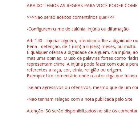
ABAIXO TEMOS AS REGRAS PARA VOCÊ PODER COME
>>>Não serão aceitos comentários que:<<<
-Configurem crime de calúnia, injúria ou difamação;
Art. 140 - Injuriar alguém, ofendendo-lhe a dignidade o
Pena - detenção, de 1 (um) a 6 (seis) meses, ou multa.
É qualquer ofensa à dignidade de alguém. Na injúria, ao
mas uma opinião. O uso de palavras fortes como "ladrão
representam crime. A injúria pode fazer com que a pen
referentes a raça, cor, etnia, religião ou origem.
Exemplo: Um comentário onde o autor diga que fulano é la
-Sejam agressivos ou ofensivos, mesmo que de um come
-Não tenham relação com a nota publicada pelo Site.
Atenção: Só serão disponibilizados no site os comentá