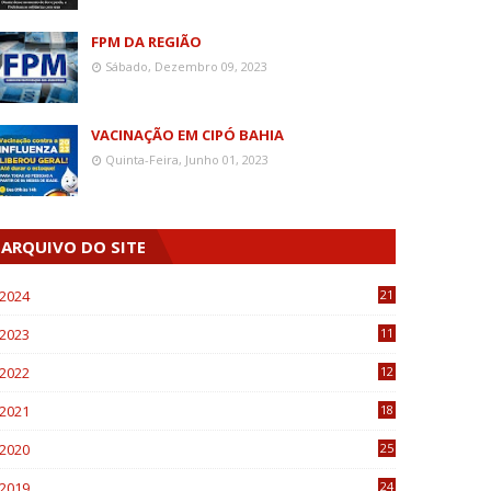
FPM DA REGIÃO
Sábado, Dezembro 09, 2023
VACINAÇÃO EM CIPÓ BAHIA
Quinta-Feira, Junho 01, 2023
ARQUIVO DO SITE
2024
21
2023
11
6
2022
12
0
2021
18
7
2020
25
0
2019
24