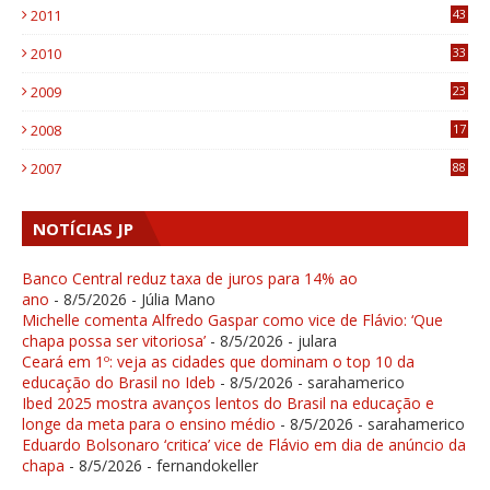
2011
43
1
2010
33
1
2009
23
4
2008
17
1
2007
88
NOTÍCIAS JP
Banco Central reduz taxa de juros para 14% ao
ano
- 8/5/2026
- Júlia Mano
Michelle comenta Alfredo Gaspar como vice de Flávio: ‘Que
chapa possa ser vitoriosa’
- 8/5/2026
- julara
Ceará em 1º: veja as cidades que dominam o top 10 da
educação do Brasil no Ideb
- 8/5/2026
- sarahamerico
Ibed 2025 mostra avanços lentos do Brasil na educação e
longe da meta para o ensino médio
- 8/5/2026
- sarahamerico
Eduardo Bolsonaro ‘critica’ vice de Flávio em dia de anúncio da
chapa
- 8/5/2026
- fernandokeller