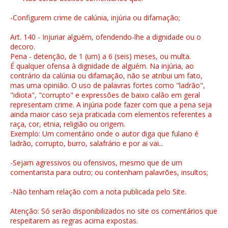
-Configurem crime de calúnia, injúria ou difamação;
Art. 140 - Injuriar alguém, ofendendo-lhe a dignidade ou o
decoro.
Pena - detenção, de 1 (um) a 6 (seis) meses, ou multa.
É qualquer ofensa à dignidade de alguém. Na injúria, ao
contrário da calúnia ou difamação, não se atribui um fato,
mas uma opinião. O uso de palavras fortes como "ladrão",
"idiota", "corrupto" e expressões de baixo calão em geral
representam crime. A injúria pode fazer com que a pena seja
ainda maior caso seja praticada com elementos referentes a
raça, cor, etnia, religião ou origem.
Exemplo: Um comentário onde o autor diga que fulano é
ladrão, corrupto, burro, salafrário e por ai vai...
-Sejam agressivos ou ofensivos, mesmo que de um
comentarista para outro; ou contenham palavrões, insultos;
-Não tenham relação com a nota publicada pelo Site.
Atenção: Só serão disponibilizados no site os comentários que
respeitarem as regras acima expostas.