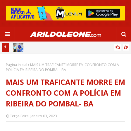
OR:
DE OLHO EM PARIS 2024, SELEÇÃO FEMININA GOLEIA JAMAICA EM
Página inicial
SALVADOR
MAIS UM TRAFICANTE MORRE EM CONFRONTO COM A
POLÍCIA EM RIBEIRA DO POMBAL- BA
MAIS UM TRAFICANTE MORRE EM
CONFRONTO COM A POLÍCIA EM
RIBEIRA DO POMBAL- BA
Terça-Feira, Janeiro 03, 2023