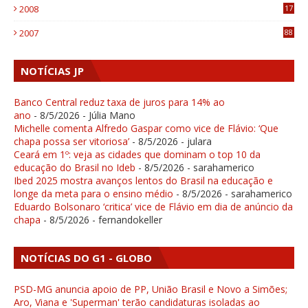
2008
17
1
2007
88
NOTÍCIAS JP
Banco Central reduz taxa de juros para 14% ao
ano
- 8/5/2026
- Júlia Mano
Michelle comenta Alfredo Gaspar como vice de Flávio: ‘Que
chapa possa ser vitoriosa’
- 8/5/2026
- julara
Ceará em 1º: veja as cidades que dominam o top 10 da
educação do Brasil no Ideb
- 8/5/2026
- sarahamerico
Ibed 2025 mostra avanços lentos do Brasil na educação e
longe da meta para o ensino médio
- 8/5/2026
- sarahamerico
Eduardo Bolsonaro ‘critica’ vice de Flávio em dia de anúncio da
chapa
- 8/5/2026
- fernandokeller
NOTÍCIAS DO G1 - GLOBO
PSD-MG anuncia apoio de PP, União Brasil e Novo a Simões;
Aro, Viana e 'Superman' terão candidaturas isoladas ao