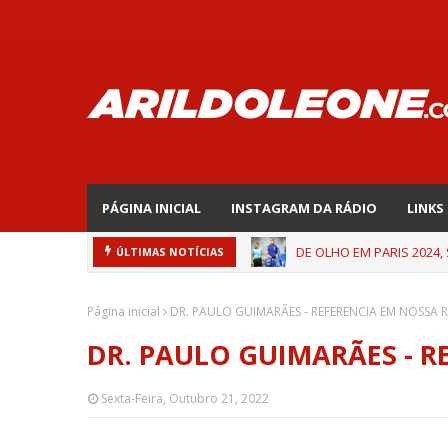
PÁGINA INICIAL
INSTAGRAM DA RÁDIO
LINKS
DE OLHO EM PARIS 2024,
ÚLTIMAS NOTÍCIAS
Página inicial
DR. PAULO GUIMARÃES - REFERENCIA EM NOSSA 
DR. PAULO GUIMARÃES - R
Sexta-Feira, Outubro 21, 2022