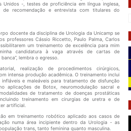
nidos -, testes de proficiência em língua inglesa,
as de recomendação e entrevista com titulares do
corpo docente da disciplina de Urologia da Unicamp se
os professores Cássio Riccetto, Paulo Palma, Carlos
ssibilitarem um treinamento de excelência para mim
 minha candidatura à vaga através de cartas de
banca”, lembra o egresso.
orial, realização de procedimentos cirúrgicos,
 com intensa produção acadêmica. O treinamento inclui
 infláveis e maleáveis para tratamento de disfunção
omo aplicações de Botox, neuromodulação sacral e
s modalidades de tratamento de doenças prostáticas
incluindo treinamento em cirurgias de uretra e de
r artificial.
ão em treinamento robótico aplicado aos casos de
ação numa área incipiente dentro da Urologia - as
 população trans, tanto feminina quanto masculina.