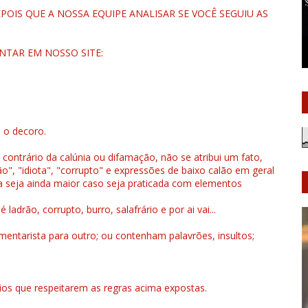
OIS QUE A NOSSA EQUIPE ANALISAR SE VOCÊ SEGUIU AS
NTAR EM NOSSO SITE:
u o decoro.
 contrário da calúnia ou difamação, não se atribui um fato,
", "idiota", "corrupto" e expressões de baixo calão em geral
a seja ainda maior caso seja praticada com elementos
drão, corrupto, burro, salafrário e por ai vai...
ntarista para outro; ou contenham palavrões, insultos;
rios que respeitarem as regras acima expostas.