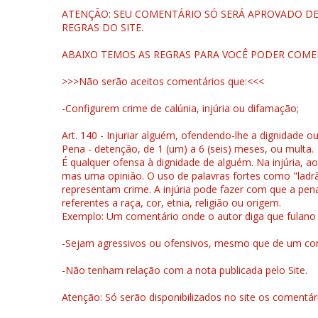
ATENÇÃO: SEU COMENTÁRIO SÓ SERÁ APROVADO DEP
REGRAS DO SITE.
ABAIXO TEMOS AS REGRAS PARA VOCÊ PODER COME
>>>Não serão aceitos comentários que:<<<
-Configurem crime de calúnia, injúria ou difamação;
Art. 140 - Injuriar alguém, ofendendo-lhe a dignidade o
Pena - detenção, de 1 (um) a 6 (seis) meses, ou multa.
É qualquer ofensa à dignidade de alguém. Na injúria, ao
mas uma opinião. O uso de palavras fortes como "ladrão
representam crime. A injúria pode fazer com que a pen
referentes a raça, cor, etnia, religião ou origem.
Exemplo: Um comentário onde o autor diga que fulano é la
-Sejam agressivos ou ofensivos, mesmo que de um come
-Não tenham relação com a nota publicada pelo Site.
Atenção: Só serão disponibilizados no site os comentá