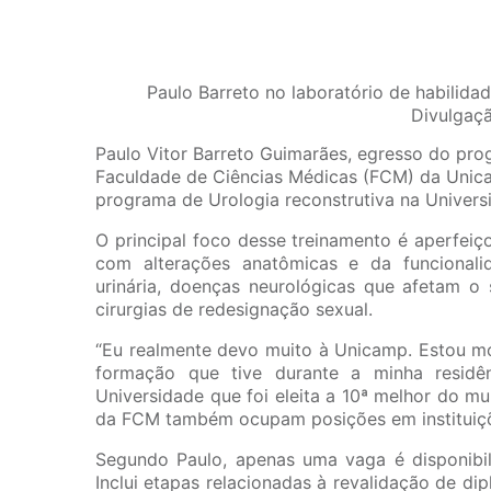
Paulo Barreto no laboratório de habilida
Divulgaçã
Paulo Vitor Barreto Guimarães, egresso do pr
Faculdade de Ciências Médicas (FCM) da Unicam
programa de Urologia reconstrutiva na Univers
O principal foco desse treinamento é aperfei
com alterações anatômicas e da funcionalida
urinária, doenças neurológicas que afetam o s
cirurgias de redesignação sexual.
“Eu realmente devo muito à Unicamp. Estou m
formação que tive durante a minha residê
Universidade que foi eleita a 10ª melhor do mu
da FCM também ocupam posições em instituiç
Segundo Paulo, apenas uma vaga é disponibil
Inclui etapas relacionadas à revalidação de d