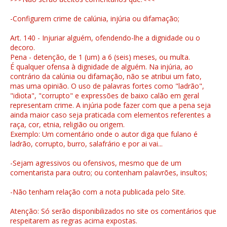
-Configurem crime de calúnia, injúria ou difamação;
Art. 140 - Injuriar alguém, ofendendo-lhe a dignidade ou o
decoro.
Pena - detenção, de 1 (um) a 6 (seis) meses, ou multa.
É qualquer ofensa à dignidade de alguém. Na injúria, ao
contrário da calúnia ou difamação, não se atribui um fato,
mas uma opinião. O uso de palavras fortes como "ladrão",
"idiota", "corrupto" e expressões de baixo calão em geral
representam crime. A injúria pode fazer com que a pena seja
ainda maior caso seja praticada com elementos referentes a
raça, cor, etnia, religião ou origem.
Exemplo: Um comentário onde o autor diga que fulano é
ladrão, corrupto, burro, salafrário e por ai vai...
-Sejam agressivos ou ofensivos, mesmo que de um
comentarista para outro; ou contenham palavrões, insultos;
-Não tenham relação com a nota publicada pelo Site.
Atenção: Só serão disponibilizados no site os comentários que
respeitarem as regras acima expostas.