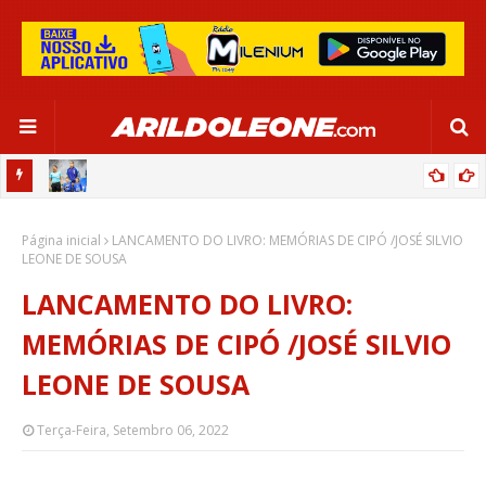
OR:
DE OLHO EM PARIS 2024, SELEÇÃO FEMININA GOLEIA JAMAICA EM
Página inicial
SALVADOR
LANCAMENTO DO LIVRO: MEMÓRIAS DE CIPÓ /JOSÉ SILVIO
LEONE DE SOUSA
LANCAMENTO DO LIVRO:
MEMÓRIAS DE CIPÓ /JOSÉ SILVIO
LEONE DE SOUSA
Terça-Feira, Setembro 06, 2022