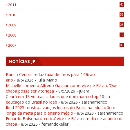
2011
43
1
2010
33
1
2009
23
4
2008
17
1
2007
88
NOTÍCIAS JP
Banco Central reduz taxa de juros para 14% ao
ano
- 8/5/2026
- Júlia Mano
Michelle comenta Alfredo Gaspar como vice de Flávio: ‘Que
chapa possa ser vitoriosa’
- 8/5/2026
- julara
Ceará em 1º: veja as cidades que dominam o top 10 da
educação do Brasil no Ideb
- 8/5/2026
- sarahamerico
Ibed 2025 mostra avanços lentos do Brasil na educação e
longe da meta para o ensino médio
- 8/5/2026
- sarahamerico
Eduardo Bolsonaro ‘critica’ vice de Flávio em dia de anúncio da
chapa
- 8/5/2026
- fernandokeller