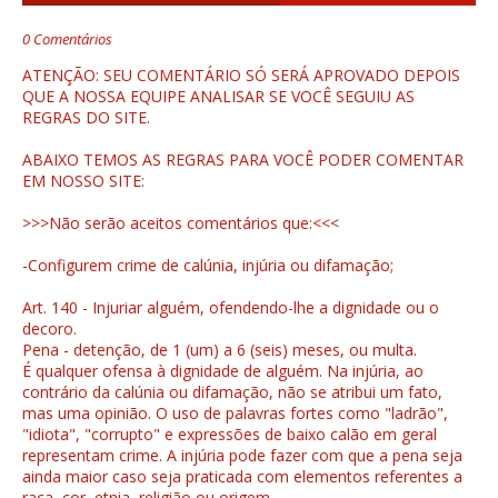
0 Comentários
ATENÇÃO: SEU COMENTÁRIO SÓ SERÁ APROVADO DEPOIS
QUE A NOSSA EQUIPE ANALISAR SE VOCÊ SEGUIU AS
REGRAS DO SITE.
ABAIXO TEMOS AS REGRAS PARA VOCÊ PODER COMENTAR
EM NOSSO SITE:
>>>Não serão aceitos comentários que:<<<
-Configurem crime de calúnia, injúria ou difamação;
Art. 140 - Injuriar alguém, ofendendo-lhe a dignidade ou o
decoro.
Pena - detenção, de 1 (um) a 6 (seis) meses, ou multa.
É qualquer ofensa à dignidade de alguém. Na injúria, ao
contrário da calúnia ou difamação, não se atribui um fato,
mas uma opinião. O uso de palavras fortes como "ladrão",
"idiota", "corrupto" e expressões de baixo calão em geral
representam crime. A injúria pode fazer com que a pena seja
ainda maior caso seja praticada com elementos referentes a
raça, cor, etnia, religião ou origem.