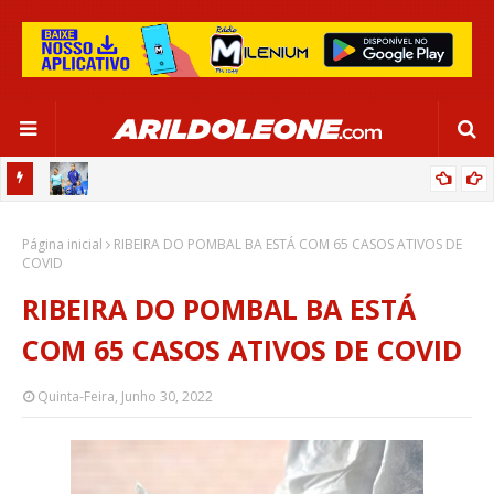
OR:
DE OLHO EM PARIS 2024, SELEÇÃO FEMININA GOLEIA JAMAICA EM
Página inicial
SALVADOR
RIBEIRA DO POMBAL BA ESTÁ COM 65 CASOS ATIVOS DE
COVID
RIBEIRA DO POMBAL BA ESTÁ
COM 65 CASOS ATIVOS DE COVID
Quinta-Feira, Junho 30, 2022