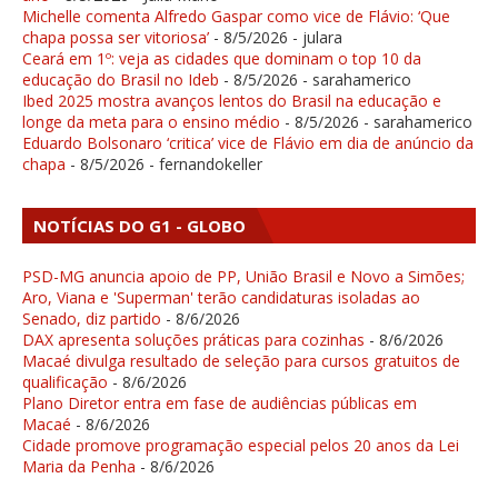
Michelle comenta Alfredo Gaspar como vice de Flávio: ‘Que
chapa possa ser vitoriosa’
- 8/5/2026
- julara
Ceará em 1º: veja as cidades que dominam o top 10 da
educação do Brasil no Ideb
- 8/5/2026
- sarahamerico
Ibed 2025 mostra avanços lentos do Brasil na educação e
longe da meta para o ensino médio
- 8/5/2026
- sarahamerico
Eduardo Bolsonaro ‘critica’ vice de Flávio em dia de anúncio da
chapa
- 8/5/2026
- fernandokeller
NOTÍCIAS DO G1 - GLOBO
PSD-MG anuncia apoio de PP, União Brasil e Novo a Simões;
Aro, Viana e 'Superman' terão candidaturas isoladas ao
Senado, diz partido
- 8/6/2026
DAX apresenta soluções práticas para cozinhas
- 8/6/2026
Macaé divulga resultado de seleção para cursos gratuitos de
qualificação
- 8/6/2026
Plano Diretor entra em fase de audiências públicas em
Macaé
- 8/6/2026
Cidade promove programação especial pelos 20 anos da Lei
Maria da Penha
- 8/6/2026