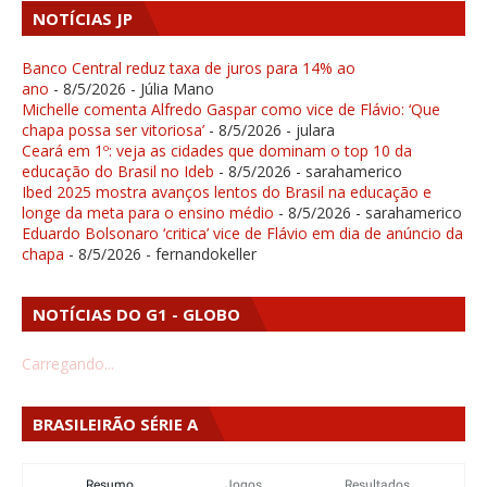
NOTÍCIAS JP
Banco Central reduz taxa de juros para 14% ao
ano
- 8/5/2026
- Júlia Mano
Michelle comenta Alfredo Gaspar como vice de Flávio: ‘Que
chapa possa ser vitoriosa’
- 8/5/2026
- julara
Ceará em 1º: veja as cidades que dominam o top 10 da
educação do Brasil no Ideb
- 8/5/2026
- sarahamerico
Ibed 2025 mostra avanços lentos do Brasil na educação e
longe da meta para o ensino médio
- 8/5/2026
- sarahamerico
Eduardo Bolsonaro ‘critica’ vice de Flávio em dia de anúncio da
chapa
- 8/5/2026
- fernandokeller
NOTÍCIAS DO G1 - GLOBO
Carregando...
BRASILEIRÃO SÉRIE A
Resumo
Jogos
Resultados