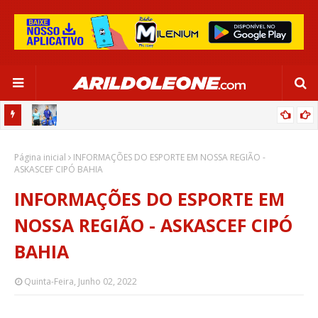
OR:
DE OLHO EM PARIS 2024, SELEÇÃO FEMININA GOLEIA JAMAICA EM
Página inicial
SALVADOR
INFORMAÇÕES DO ESPORTE EM NOSSA REGIÃO -
ASKASCEF CIPÓ BAHIA
INFORMAÇÕES DO ESPORTE EM
NOSSA REGIÃO - ASKASCEF CIPÓ
BAHIA
Quinta-Feira, Junho 02, 2022