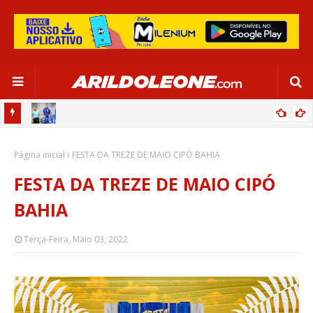
OR:
DE OLHO EM PARIS 2024, SELEÇÃO FEMININA GOLEIA JAMAICA EM
Página inicial
SALVADOR
FESTA DA TREZE DE MAIO CIPÓ BAHIA
FESTA DA TREZE DE MAIO CIPÓ
BAHIA
Terça-Feira, Maio 03, 2022