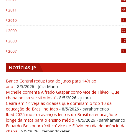
1
2011
43
1
2010
33
1
2009
23
4
2008
17
1
2007
88
NOTÍCIAS JP
Banco Central reduz taxa de juros para 14% ao
ano
- 8/5/2026
- Júlia Mano
Michelle comenta Alfredo Gaspar como vice de Flávio: ‘Que
chapa possa ser vitoriosa’
- 8/5/2026
- julara
Ceará em 1º: veja as cidades que dominam o top 10 da
educação do Brasil no Ideb
- 8/5/2026
- sarahamerico
Ibed 2025 mostra avanços lentos do Brasil na educação e
longe da meta para o ensino médio
- 8/5/2026
- sarahamerico
Eduardo Bolsonaro ‘critica’ vice de Flávio em dia de anúncio da
chapa
- 8/5/2026
- fernandokeller