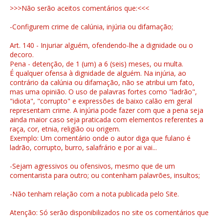
>>>Não serão aceitos comentários que:<<<
-Configurem crime de calúnia, injúria ou difamação;
Art. 140 - Injuriar alguém, ofendendo-lhe a dignidade ou o
decoro.
Pena - detenção, de 1 (um) a 6 (seis) meses, ou multa.
É qualquer ofensa à dignidade de alguém. Na injúria, ao
contrário da calúnia ou difamação, não se atribui um fato,
mas uma opinião. O uso de palavras fortes como "ladrão",
"idiota", "corrupto" e expressões de baixo calão em geral
representam crime. A injúria pode fazer com que a pena seja
ainda maior caso seja praticada com elementos referentes a
raça, cor, etnia, religião ou origem.
Exemplo: Um comentário onde o autor diga que fulano é
ladrão, corrupto, burro, salafrário e por ai vai...
-Sejam agressivos ou ofensivos, mesmo que de um
comentarista para outro; ou contenham palavrões, insultos;
-Não tenham relação com a nota publicada pelo Site.
Atenção: Só serão disponibilizados no site os comentários que