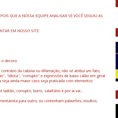
OIS QUE A NOSSA EQUIPE ANALISAR SE VOCÊ SEGUIU AS
NTAR EM NOSSO SITE:
u o decoro.
 contrário da calúnia ou difamação, não se atribui um fato,
", "idiota", "corrupto" e expressões de baixo calão em geral
a seja ainda maior caso seja praticada com elementos
drão, corrupto, burro, salafrário e por ai vai...
ntarista para outro; ou contenham palavrões, insultos;