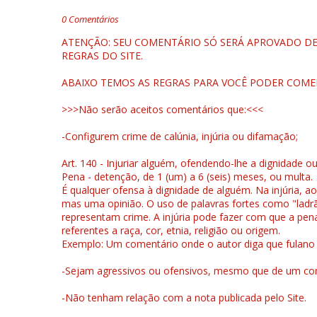
0 Comentários
ATENÇÃO: SEU COMENTÁRIO SÓ SERÁ APROVADO DEP
REGRAS DO SITE.
ABAIXO TEMOS AS REGRAS PARA VOCÊ PODER COME
>>>Não serão aceitos comentários que:<<<
-Configurem crime de calúnia, injúria ou difamação;
Art. 140 - Injuriar alguém, ofendendo-lhe a dignidade o
Pena - detenção, de 1 (um) a 6 (seis) meses, ou multa.
É qualquer ofensa à dignidade de alguém. Na injúria, ao
mas uma opinião. O uso de palavras fortes como "ladrão
representam crime. A injúria pode fazer com que a pen
referentes a raça, cor, etnia, religião ou origem.
Exemplo: Um comentário onde o autor diga que fulano é la
-Sejam agressivos ou ofensivos, mesmo que de um come
-Não tenham relação com a nota publicada pelo Site.