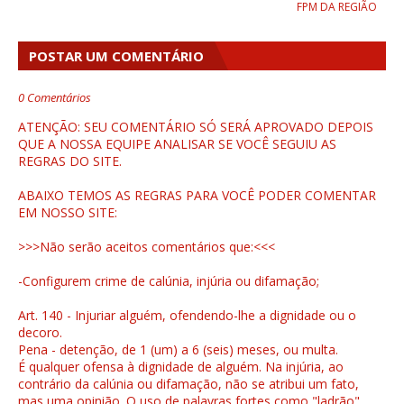
FPM DA REGIÃO
POSTAR UM COMENTÁRIO
0 Comentários
ATENÇÃO: SEU COMENTÁRIO SÓ SERÁ APROVADO DEPOIS
QUE A NOSSA EQUIPE ANALISAR SE VOCÊ SEGUIU AS
REGRAS DO SITE.
ABAIXO TEMOS AS REGRAS PARA VOCÊ PODER COMENTAR
EM NOSSO SITE:
>>>Não serão aceitos comentários que:<<<
-Configurem crime de calúnia, injúria ou difamação;
Art. 140 - Injuriar alguém, ofendendo-lhe a dignidade ou o
decoro.
Pena - detenção, de 1 (um) a 6 (seis) meses, ou multa.
É qualquer ofensa à dignidade de alguém. Na injúria, ao
contrário da calúnia ou difamação, não se atribui um fato,
mas uma opinião. O uso de palavras fortes como "ladrão",