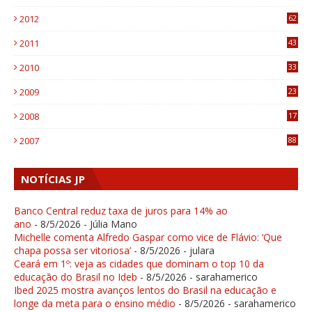
6
2012
62
1
2011
43
1
2010
33
1
2009
23
4
2008
17
1
2007
88
NOTÍCIAS JP
Banco Central reduz taxa de juros para 14% ao
ano
- 8/5/2026
- Júlia Mano
Michelle comenta Alfredo Gaspar como vice de Flávio: ‘Que
chapa possa ser vitoriosa’
- 8/5/2026
- julara
Ceará em 1º: veja as cidades que dominam o top 10 da
educação do Brasil no Ideb
- 8/5/2026
- sarahamerico
Ibed 2025 mostra avanços lentos do Brasil na educação e
longe da meta para o ensino médio
- 8/5/2026
- sarahamerico