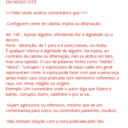
EM NOSSO SITE:
>>>Não serão aceitos comentários que:<<<
-Configurem crime de calúnia, injúria ou difamação;
Art. 140 - Injuriar alguém, ofendendo-lhe a dignidade ou o
decoro.
Pena - detenção, de 1 (um) a 6 (seis) meses, ou multa.
É qualquer ofensa à dignidade de alguém. Na injúria, ao
contrário da calúnia ou difamação, não se atribui um fato,
mas uma opinião. O uso de palavras fortes como "ladrão",
"idiota", "corrupto" e expressões de baixo calão em geral
representam crime. A injúria pode fazer com que a pena seja
ainda maior caso seja praticada com elementos referentes a
raça, cor, etnia, religião ou origem.
Exemplo: Um comentário onde o autor diga que fulano é
ladrão, corrupto, burro, salafrário e por ai vai...
-Sejam agressivos ou ofensivos, mesmo que de um
comentarista para outro; ou contenham palavrões, insultos;
-Não tenham relação com a nota publicada pelo Site.