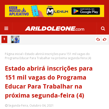
OR:
DE OLHO EM PARIS 2024, SELEÇÃO FEMININA GOLEIA JAMAICA EM
Página inicial
SALVADOR
Estado abrirá inscrições para 151 mil vagas do
Programa Educar Para Trabalhar na próxima segunda-feira (4)
Estado abrirá inscrições para
151 mil vagas do Programa
Educar Para Trabalhar na
próxima segunda-feira (4)
Segunda-Feira, Outubro 04, 2021