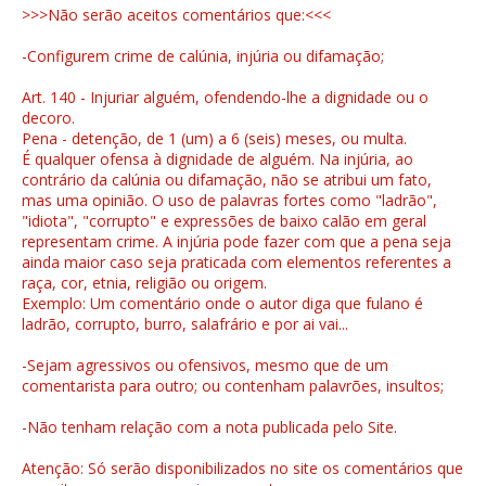
>>>Não serão aceitos comentários que:<<<
-Configurem crime de calúnia, injúria ou difamação;
Art. 140 - Injuriar alguém, ofendendo-lhe a dignidade ou o
decoro.
Pena - detenção, de 1 (um) a 6 (seis) meses, ou multa.
É qualquer ofensa à dignidade de alguém. Na injúria, ao
contrário da calúnia ou difamação, não se atribui um fato,
mas uma opinião. O uso de palavras fortes como "ladrão",
"idiota", "corrupto" e expressões de baixo calão em geral
representam crime. A injúria pode fazer com que a pena seja
ainda maior caso seja praticada com elementos referentes a
raça, cor, etnia, religião ou origem.
Exemplo: Um comentário onde o autor diga que fulano é
ladrão, corrupto, burro, salafrário e por ai vai...
-Sejam agressivos ou ofensivos, mesmo que de um
comentarista para outro; ou contenham palavrões, insultos;
-Não tenham relação com a nota publicada pelo Site.
Atenção: Só serão disponibilizados no site os comentários que