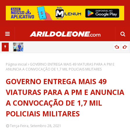
OR:
DE OLHO EM PARIS 2024, SELEÇÃO FEMININA GOLEIA JAMAICA EM
Página inicial
SALVADOR
GOVERNO ENTREGA MAIS 49 VIATURAS PARA A PM E
ANUNCIA A CONVOCAÇÃO DE 1,7 MIL POLICIAIS MILITARES
GOVERNO ENTREGA MAIS 49
VIATURAS PARA A PM E ANUNCIA
A CONVOCAÇÃO DE 1,7 MIL
POLICIAIS MILITARES
Terça-Feira, Setembro 28, 2021