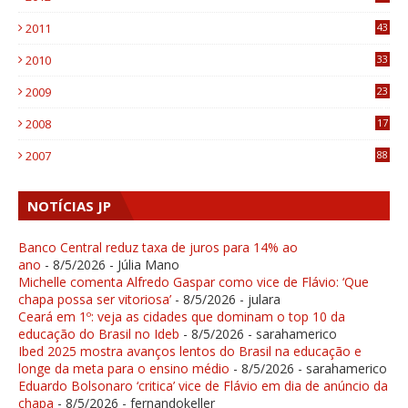
1
2011
43
1
2010
33
1
2009
23
4
2008
17
1
2007
88
NOTÍCIAS JP
Banco Central reduz taxa de juros para 14% ao
ano
- 8/5/2026
- Júlia Mano
Michelle comenta Alfredo Gaspar como vice de Flávio: ‘Que
chapa possa ser vitoriosa’
- 8/5/2026
- julara
Ceará em 1º: veja as cidades que dominam o top 10 da
educação do Brasil no Ideb
- 8/5/2026
- sarahamerico
Ibed 2025 mostra avanços lentos do Brasil na educação e
longe da meta para o ensino médio
- 8/5/2026
- sarahamerico
Eduardo Bolsonaro ‘critica’ vice de Flávio em dia de anúncio da
chapa
- 8/5/2026
- fernandokeller