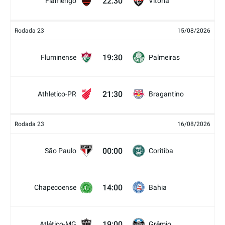
22:30
Flamengo
Vitória
Rodada 23
15/08/2026
19:30
Fluminense
Palmeiras
21:30
Athletico-PR
Bragantino
Rodada 23
16/08/2026
00:00
São Paulo
Coritiba
14:00
Chapecoense
Bahia
19:00
Atlético-MG
Grêmio