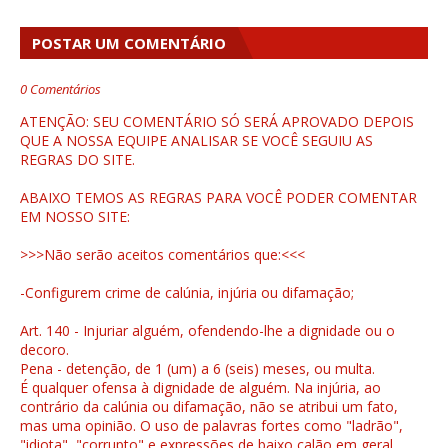
POSTAR UM COMENTÁRIO
0 Comentários
ATENÇÃO: SEU COMENTÁRIO SÓ SERÁ APROVADO DEPOIS
QUE A NOSSA EQUIPE ANALISAR SE VOCÊ SEGUIU AS
REGRAS DO SITE.
ABAIXO TEMOS AS REGRAS PARA VOCÊ PODER COMENTAR
EM NOSSO SITE:
>>>Não serão aceitos comentários que:<<<
-Configurem crime de calúnia, injúria ou difamação;
Art. 140 - Injuriar alguém, ofendendo-lhe a dignidade ou o
decoro.
Pena - detenção, de 1 (um) a 6 (seis) meses, ou multa.
É qualquer ofensa à dignidade de alguém. Na injúria, ao
contrário da calúnia ou difamação, não se atribui um fato,
mas uma opinião. O uso de palavras fortes como "ladrão",
"idiota", "corrupto" e expressões de baixo calão em geral