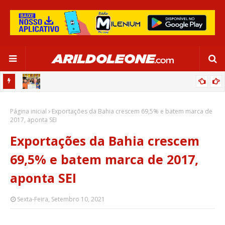
 BAHIA)
AGENDA POSITIVA DO PREFEITO MARQUINHOS DO ITAPICURU DE
Página inicial
CIPÓ - BA
Exportações da Bahia crescem 69,5% e batem marca de
2017, aponta SEI
Exportações da Bahia crescem
69,5% e batem marca de 2017,
aponta SEI
Sexta-Feira, Setembro 10, 2021