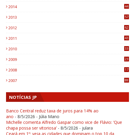
3
2014
44
9
2013
57
6
2012
62
1
2011
43
1
2010
33
1
2009
23
4
2008
17
1
2007
88
NOTÍCIAS JP
Banco Central reduz taxa de juros para 14% ao
ano
- 8/5/2026
- Júlia Mano
Michelle comenta Alfredo Gaspar como vice de Flávio: ‘Que
chapa possa ser vitoriosa’
- 8/5/2026
- julara
Ceará em 1º: veja as cidades que dominam o top 10 da