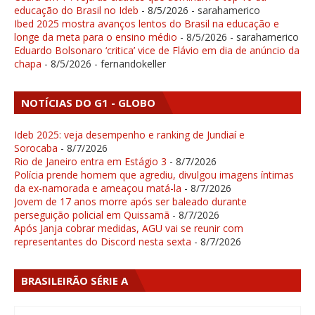
educação do Brasil no Ideb
- 8/5/2026
- sarahamerico
Ibed 2025 mostra avanços lentos do Brasil na educação e
longe da meta para o ensino médio
- 8/5/2026
- sarahamerico
Eduardo Bolsonaro ‘critica’ vice de Flávio em dia de anúncio da
chapa
- 8/5/2026
- fernandokeller
NOTÍCIAS DO G1 - GLOBO
Ideb 2025: veja desempenho e ranking de Jundiaí e
Sorocaba
- 8/7/2026
Rio de Janeiro entra em Estágio 3
- 8/7/2026
Polícia prende homem que agrediu, divulgou imagens íntimas
da ex-namorada e ameaçou matá-la
- 8/7/2026
Jovem de 17 anos morre após ser baleado durante
perseguição policial em Quissamã
- 8/7/2026
Após Janja cobrar medidas, AGU vai se reunir com
representantes do Discord nesta sexta
- 8/7/2026
BRASILEIRÃO SÉRIE A