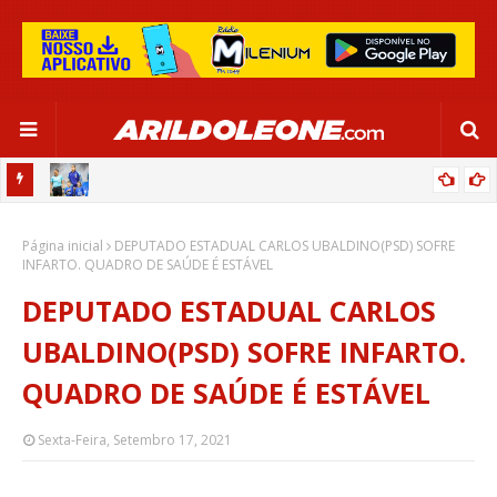
OR:
DE OLHO EM PARIS 2024, SELEÇÃO FEMININA GOLEIA JAMAICA EM
Página inicial
SALVADOR
DEPUTADO ESTADUAL CARLOS UBALDINO(PSD) SOFRE
INFARTO. QUADRO DE SAÚDE É ESTÁVEL
DEPUTADO ESTADUAL CARLOS
UBALDINO(PSD) SOFRE INFARTO.
QUADRO DE SAÚDE É ESTÁVEL
Sexta-Feira, Setembro 17, 2021