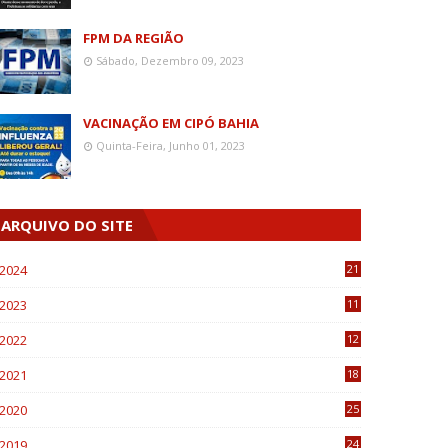
FPM DA REGIÃO
Sábado, Dezembro 09, 2023
VACINAÇÃO EM CIPÓ BAHIA
Quinta-Feira, Junho 01, 2023
ARQUIVO DO SITE
2024
21
2023
11
6
2022
12
0
2021
18
7
2020
25
0
2019
24