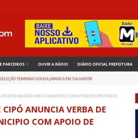
 E PARCEIROS
OUVIR A RÁDIO
DIÁRIO OFICIAL PREFEITURA
 SELEÇÃO FEMININA GOLEIA JAMAICA EM SALVADOR
A DE DOIS MILHÕES PARA O MUNICIPIO COM APOIO DE DEPUTADOS
 CIPÓ ANUNCIA VERBA DE
NICIPIO COM APOIO DE