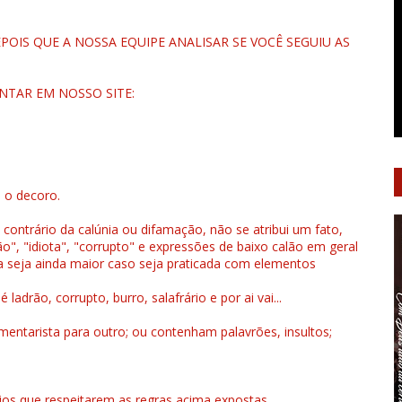
OIS QUE A NOSSA EQUIPE ANALISAR SE VOCÊ SEGUIU AS
NTAR EM NOSSO SITE:
u o decoro.
 contrário da calúnia ou difamação, não se atribui um fato,
", "idiota", "corrupto" e expressões de baixo calão em geral
a seja ainda maior caso seja praticada com elementos
drão, corrupto, burro, salafrário e por ai vai...
ntarista para outro; ou contenham palavrões, insultos;
rios que respeitarem as regras acima expostas.