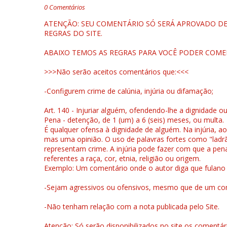
0 Comentários
ATENÇÃO: SEU COMENTÁRIO SÓ SERÁ APROVADO DEP
REGRAS DO SITE.
ABAIXO TEMOS AS REGRAS PARA VOCÊ PODER COME
>>>Não serão aceitos comentários que:<<<
-Configurem crime de calúnia, injúria ou difamação;
Art. 140 - Injuriar alguém, ofendendo-lhe a dignidade o
Pena - detenção, de 1 (um) a 6 (seis) meses, ou multa.
É qualquer ofensa à dignidade de alguém. Na injúria, ao
mas uma opinião. O uso de palavras fortes como "ladrão
representam crime. A injúria pode fazer com que a pen
referentes a raça, cor, etnia, religião ou origem.
Exemplo: Um comentário onde o autor diga que fulano é la
-Sejam agressivos ou ofensivos, mesmo que de um come
-Não tenham relação com a nota publicada pelo Site.
Atenção: Só serão disponibilizados no site os comentá