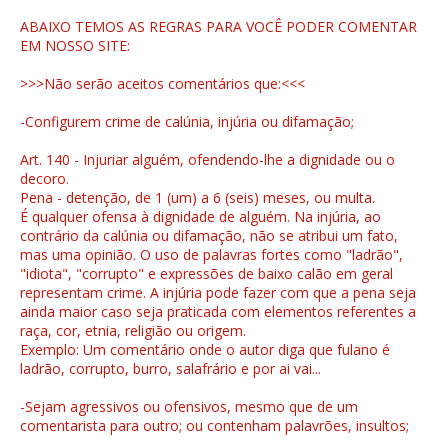
ABAIXO TEMOS AS REGRAS PARA VOCÊ PODER COMENTAR
EM NOSSO SITE:
>>>Não serão aceitos comentários que:<<<
-Configurem crime de calúnia, injúria ou difamação;
Art. 140 - Injuriar alguém, ofendendo-lhe a dignidade ou o
decoro.
Pena - detenção, de 1 (um) a 6 (seis) meses, ou multa.
É qualquer ofensa à dignidade de alguém. Na injúria, ao
contrário da calúnia ou difamação, não se atribui um fato,
mas uma opinião. O uso de palavras fortes como "ladrão",
"idiota", "corrupto" e expressões de baixo calão em geral
representam crime. A injúria pode fazer com que a pena seja
ainda maior caso seja praticada com elementos referentes a
raça, cor, etnia, religião ou origem.
Exemplo: Um comentário onde o autor diga que fulano é
ladrão, corrupto, burro, salafrário e por ai vai...
-Sejam agressivos ou ofensivos, mesmo que de um
comentarista para outro; ou contenham palavrões, insultos;