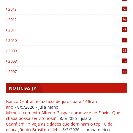
9
2013
57
6
2012
62
1
2011
43
1
2010
33
1
2009
23
4
2008
17
1
2007
88
NOTÍCIAS JP
Banco Central reduz taxa de juros para 14% ao
ano
- 8/5/2026
- Júlia Mano
Michelle comenta Alfredo Gaspar como vice de Flávio: ‘Que
chapa possa ser vitoriosa’
- 8/5/2026
- julara
Ceará em 1º: veja as cidades que dominam o top 10 da
educação do Brasil no Ideb
- 8/5/2026
- sarahamerico