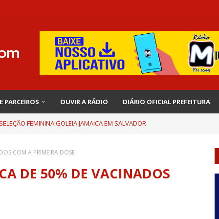
 E PARCEIROS
OUVIR A RÁDIO
DIÁRIO OFICIAL PREFEITURA
 SELEÇÃO FEMININA GOLEIA JAMAICA EM SALVADOR
DOS COM A PRIMEIRA DOSE
CA DE 50% DE VACINADOS