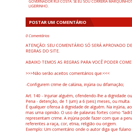
GOVERNADOR RUI COSTA: SE EU SOU CORRERIA MARQUINHOS
LIGEIRINHO.
POSTAR UM COMENTÁRIO
0 Comentários
ATENÇÃO: SEU COMENTÁRIO SÓ SERÁ APROVADO DEP
REGRAS DO SITE.
ABAIXO TEMOS AS REGRAS PARA VOCÊ PODER COME
>>>Não serão aceitos comentários que:<<<
-Configurem crime de calúnia, injúria ou difamação;
Art. 140 - Injuriar alguém, ofendendo-lhe a dignidade o
Pena - detenção, de 1 (um) a 6 (seis) meses, ou multa.
É qualquer ofensa à dignidade de alguém. Na injúria, ao
mas uma opinião. O uso de palavras fortes como "ladrão
representam crime. A injúria pode fazer com que a pen
referentes a raça, cor, etnia, religião ou origem.
Exemplo: Um comentário onde o autor diga que fulano é la