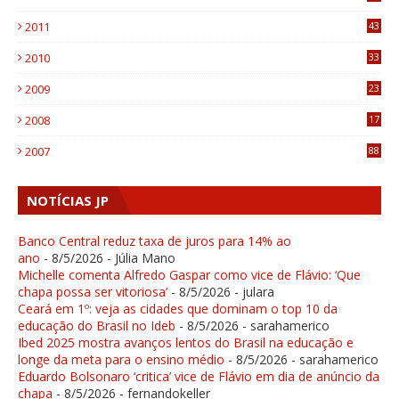
1
2011
43
1
2010
33
1
2009
23
4
2008
17
1
2007
88
NOTÍCIAS JP
Banco Central reduz taxa de juros para 14% ao
ano
- 8/5/2026
- Júlia Mano
Michelle comenta Alfredo Gaspar como vice de Flávio: ‘Que
chapa possa ser vitoriosa’
- 8/5/2026
- julara
Ceará em 1º: veja as cidades que dominam o top 10 da
educação do Brasil no Ideb
- 8/5/2026
- sarahamerico
Ibed 2025 mostra avanços lentos do Brasil na educação e
longe da meta para o ensino médio
- 8/5/2026
- sarahamerico
Eduardo Bolsonaro ‘critica’ vice de Flávio em dia de anúncio da
chapa
- 8/5/2026
- fernandokeller