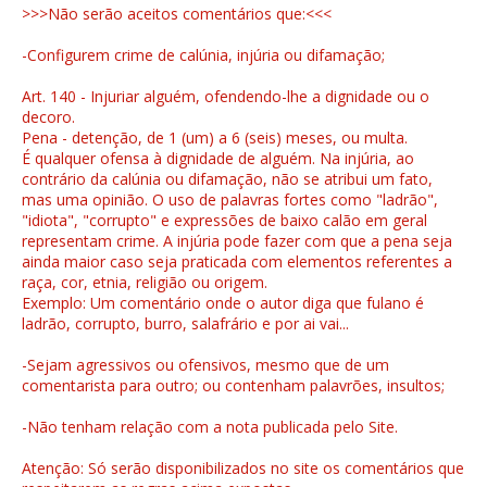
>>>Não serão aceitos comentários que:<<<
-Configurem crime de calúnia, injúria ou difamação;
Art. 140 - Injuriar alguém, ofendendo-lhe a dignidade ou o
decoro.
Pena - detenção, de 1 (um) a 6 (seis) meses, ou multa.
É qualquer ofensa à dignidade de alguém. Na injúria, ao
contrário da calúnia ou difamação, não se atribui um fato,
mas uma opinião. O uso de palavras fortes como "ladrão",
"idiota", "corrupto" e expressões de baixo calão em geral
representam crime. A injúria pode fazer com que a pena seja
ainda maior caso seja praticada com elementos referentes a
raça, cor, etnia, religião ou origem.
Exemplo: Um comentário onde o autor diga que fulano é
ladrão, corrupto, burro, salafrário e por ai vai...
-Sejam agressivos ou ofensivos, mesmo que de um
comentarista para outro; ou contenham palavrões, insultos;
-Não tenham relação com a nota publicada pelo Site.
Atenção: Só serão disponibilizados no site os comentários que