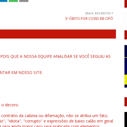
MAIS RECENTES
5º ÓBITO POR COVID EM CIPÓ
OIS QUE A NOSSA EQUIPE ANALISAR SE VOCÊ SEGUIU AS
NTAR EM NOSSO SITE:
u o decoro.
 contrário da calúnia ou difamação, não se atribui um fato,
", "idiota", "corrupto" e expressões de baixo calão em geral
a seja ainda maior caso seja praticada com elementos