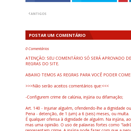
ANTIGOS
POSTAR UM COMENTÁRIO
0 Comentários
ATENÇÃO: SEU COMENTÁRIO SÓ SERÁ APROVADO DEP
REGRAS DO SITE.
ABAIXO TEMOS AS REGRAS PARA VOCÊ PODER COME
>>>Não serão aceitos comentários que:<<<
-Configurem crime de calúnia, injúria ou difamação;
Art. 140 - Injuriar alguém, ofendendo-lhe a dignidade o
Pena - detenção, de 1 (um) a 6 (seis) meses, ou multa.
É qualquer ofensa à dignidade de alguém. Na injúria, ao
mas uma opinião. O uso de palavras fortes como "ladrão
representam crime. A injúria pode fazer com que a pen