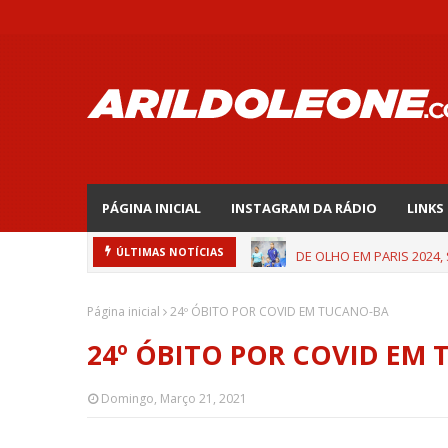
PÁGINA INICIAL
INSTAGRAM DA RÁDIO
LINKS
DE OLHO EM PARIS 2024,
ÚLTIMAS NOTÍCIAS
Página inicial
24º ÓBITO POR COVID EM TUCANO-BA
24º ÓBITO POR COVID EM
Domingo, Março 21, 2021