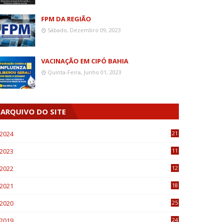
FPM DA REGIÃO
Sábado, Dezembro 09, 2023
VACINAÇÃO EM CIPÓ BAHIA
Quinta-Feira, Junho 01, 2023
ARQUIVO DO SITE
2024
21
2023
11
6
2022
12
0
2021
18
7
2020
25
0
2019
24