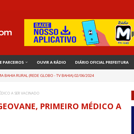
 E PARCEIROS
OUVIR A RÁDIO
DIÁRIO OFICIAL PREFEITURA
 BAHIA RURAL (REDE GLOBO - TV BAHIA) 02/06/2024
MÉDICO A SER VACINADO
 GEOVANE, PRIMEIRO MÉDICO A