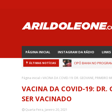
PÁGINA INICIAL
INSTAGRAM DA RÁDIO
LINKS
CIPÓ BAHIA NO PROGRAMA
ÚLTIMAS NOTÍCIAS
Página inicial
VACINA DA COVID-19: DR. GEOVANE, PRIMEIRO 
VACINA DA COVID-19: DR.
SER VACINADO
Quarta-Feira, Janeiro 20, 2021