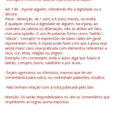
Art. 140 - Injuriar alguém, ofendendo-lhe a dignidade ou o
decoro.
Pena - detenção, de 1 (um) a 6 (seis) meses, ou multa.
É qualquer ofensa à dignidade de alguém. Na injúria, ao
contrário da calúnia ou difamação, não se atribui um fato,
mas uma opinião. O uso de palavras fortes como "ladrão",
"idiota", "corrupto" e expressões de baixo calão em geral
representam crime. A injúria pode fazer com que a pena seja
ainda maior caso seja praticada com elementos referentes a
raça, cor, etnia, religião ou origem.
Exemplo: Um comentário onde o autor diga que fulano é
ladrão, corrupto, burro, salafrário e por ai vai...
-Sejam agressivos ou ofensivos, mesmo que de um
comentarista para outro; ou contenham palavrões, insultos;
-Não tenham relação com a nota publicada pelo Site.
Atenção: Só serão disponibilizados no site os comentários que
respeitarem as regras acima expostas.