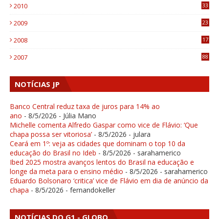
2010
33
1
2009
23
4
2008
17
1
2007
88
NOTÍCIAS JP
Banco Central reduz taxa de juros para 14% ao
ano
- 8/5/2026
- Júlia Mano
Michelle comenta Alfredo Gaspar como vice de Flávio: ‘Que
chapa possa ser vitoriosa’
- 8/5/2026
- julara
Ceará em 1º: veja as cidades que dominam o top 10 da
educação do Brasil no Ideb
- 8/5/2026
- sarahamerico
Ibed 2025 mostra avanços lentos do Brasil na educação e
longe da meta para o ensino médio
- 8/5/2026
- sarahamerico
Eduardo Bolsonaro ‘critica’ vice de Flávio em dia de anúncio da
chapa
- 8/5/2026
- fernandokeller
NOTÍCIAS DO G1 - GLOBO