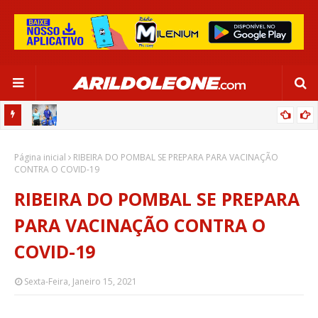
OR:
DE OLHO EM PARIS 2024, SELEÇÃO FEMININA GOLEIA JAMAICA EM
Página inicial
SALVADOR
RIBEIRA DO POMBAL SE PREPARA PARA VACINAÇÃO
CONTRA O COVID-19
RIBEIRA DO POMBAL SE PREPARA
PARA VACINAÇÃO CONTRA O
COVID-19
Sexta-Feira, Janeiro 15, 2021