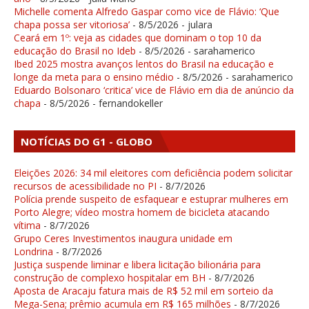
Michelle comenta Alfredo Gaspar como vice de Flávio: ‘Que
chapa possa ser vitoriosa’
- 8/5/2026
- julara
Ceará em 1º: veja as cidades que dominam o top 10 da
educação do Brasil no Ideb
- 8/5/2026
- sarahamerico
Ibed 2025 mostra avanços lentos do Brasil na educação e
longe da meta para o ensino médio
- 8/5/2026
- sarahamerico
Eduardo Bolsonaro ‘critica’ vice de Flávio em dia de anúncio da
chapa
- 8/5/2026
- fernandokeller
NOTÍCIAS DO G1 - GLOBO
Eleições 2026: 34 mil eleitores com deficiência podem solicitar
recursos de acessibilidade no PI
- 8/7/2026
Polícia prende suspeito de esfaquear e estuprar mulheres em
Porto Alegre; vídeo mostra homem de bicicleta atacando
vítima
- 8/7/2026
Grupo Ceres Investimentos inaugura unidade em
Londrina
- 8/7/2026
Justiça suspende liminar e libera licitação bilionária para
construção de complexo hospitalar em BH
- 8/7/2026
Aposta de Aracaju fatura mais de R$ 52 mil em sorteio da
Mega-Sena; prêmio acumula em R$ 165 milhões
- 8/7/2026