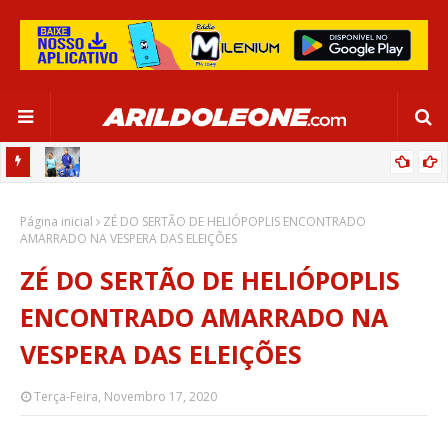
OR:
DE OLHO EM PARIS 2024, SELEÇÃO FEMININA GOLEIA JAMAICA EM
Página inicial
SALVADOR
ZÉ DO SERTÃO DE HELIÓPOPLIS ENCONTRADO
AMARRADO NA VESPERA DAS ELEIÇÕES
ZÉ DO SERTÃO DE HELIÓPOPLIS
ENCONTRADO AMARRADO NA
VESPERA DAS ELEIÇÕES
Terça-Feira, Novembro 17, 2020