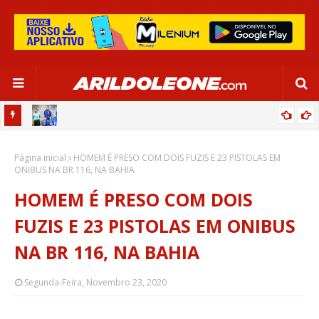
OR:
DE OLHO EM PARIS 2024, SELEÇÃO FEMININA GOLEIA JAMAICA EM
Página inicial
SALVADOR
HOMEM É PRESO COM DOIS FUZIS E 23 PISTOLAS EM
ONIBUS NA BR 116, NA BAHIA
HOMEM É PRESO COM DOIS
FUZIS E 23 PISTOLAS EM ONIBUS
NA BR 116, NA BAHIA
Segunda-Feira, Novembro 23, 2020