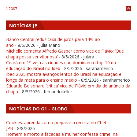
1
2007
88
NOTÍCIAS JP
Banco Central reduz taxa de juros para 14% ao
ano
- 8/5/2026
- Júlia Mano
Michelle comenta Alfredo Gaspar como vice de Flávio: ‘Que
chapa possa ser vitoriosa’
- 8/5/2026
- julara
Ceará em 1º: veja as cidades que dominam o top 10 da
educação do Brasil no Ideb
- 8/5/2026
- sarahamerico
Ibed 2025 mostra avanços lentos do Brasil na educação e
longe da meta para o ensino médio
- 8/5/2026
- sarahamerico
Eduardo Bolsonaro ‘critica’ vice de Flávio em dia de anúncio da
chapa
- 8/5/2026
- fernandokeller
NOTÍCIAS DO G1 - GLOBO
Cookies: aprenda como preparar a receita no Chef
JPB
- 8/8/2026
Homem é morto a facadas e mulher confessa crime, na