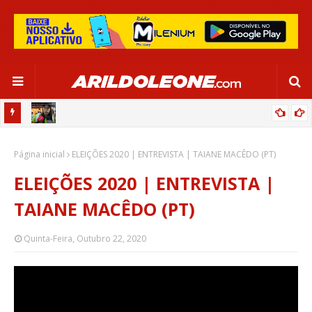
CIPOENSE RAFAELLE, ZAGUEIRA DA SELEÇÃO BRASILEIRA - GLOBO
Página inicial
ESPORTE (TV BAHIA - REDE GLOBO 03/06/2024)
ELEIÇÕES 2020 | ENTREVISTA | TAIANE MACÊDO (PT)
ELEIÇÕES 2020 | ENTREVISTA |
TAIANE MACÊDO (PT)
Quinta-Feira, Outubro 22, 2020