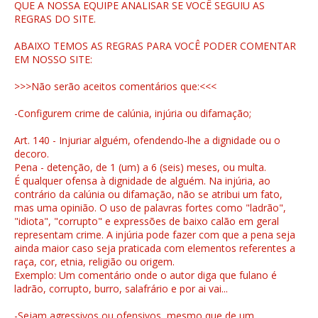
QUE A NOSSA EQUIPE ANALISAR SE VOCÊ SEGUIU AS
REGRAS DO SITE.
ABAIXO TEMOS AS REGRAS PARA VOCÊ PODER COMENTAR
EM NOSSO SITE:
>>>Não serão aceitos comentários que:<<<
-Configurem crime de calúnia, injúria ou difamação;
Art. 140 - Injuriar alguém, ofendendo-lhe a dignidade ou o
decoro.
Pena - detenção, de 1 (um) a 6 (seis) meses, ou multa.
É qualquer ofensa à dignidade de alguém. Na injúria, ao
contrário da calúnia ou difamação, não se atribui um fato,
mas uma opinião. O uso de palavras fortes como "ladrão",
"idiota", "corrupto" e expressões de baixo calão em geral
representam crime. A injúria pode fazer com que a pena seja
ainda maior caso seja praticada com elementos referentes a
raça, cor, etnia, religião ou origem.
Exemplo: Um comentário onde o autor diga que fulano é
ladrão, corrupto, burro, salafrário e por ai vai...
-Sejam agressivos ou ofensivos, mesmo que de um