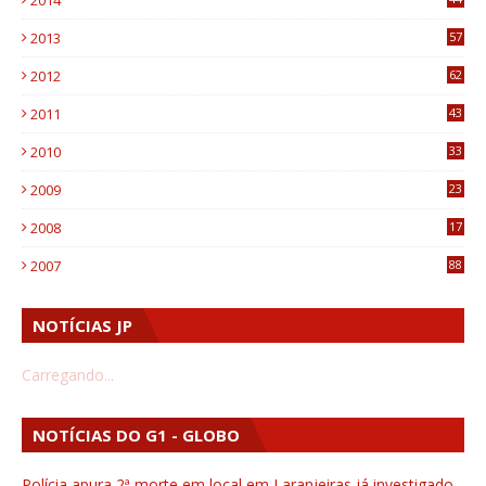
2014
9
2013
57
6
2012
62
1
2011
43
1
2010
33
1
2009
23
4
2008
17
1
2007
88
NOTÍCIAS JP
Carregando...
NOTÍCIAS DO G1 - GLOBO
Polícia apura 2ª morte em local em Laranjeiras já investigado