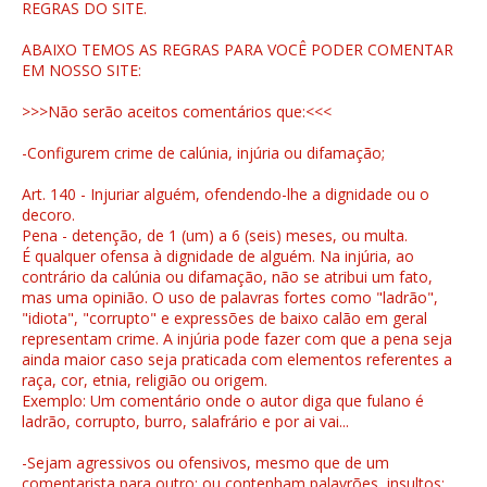
REGRAS DO SITE.
ABAIXO TEMOS AS REGRAS PARA VOCÊ PODER COMENTAR
EM NOSSO SITE:
>>>Não serão aceitos comentários que:<<<
-Configurem crime de calúnia, injúria ou difamação;
Art. 140 - Injuriar alguém, ofendendo-lhe a dignidade ou o
decoro.
Pena - detenção, de 1 (um) a 6 (seis) meses, ou multa.
É qualquer ofensa à dignidade de alguém. Na injúria, ao
contrário da calúnia ou difamação, não se atribui um fato,
mas uma opinião. O uso de palavras fortes como "ladrão",
"idiota", "corrupto" e expressões de baixo calão em geral
representam crime. A injúria pode fazer com que a pena seja
ainda maior caso seja praticada com elementos referentes a
raça, cor, etnia, religião ou origem.
Exemplo: Um comentário onde o autor diga que fulano é
ladrão, corrupto, burro, salafrário e por ai vai...
-Sejam agressivos ou ofensivos, mesmo que de um
comentarista para outro; ou contenham palavrões, insultos;