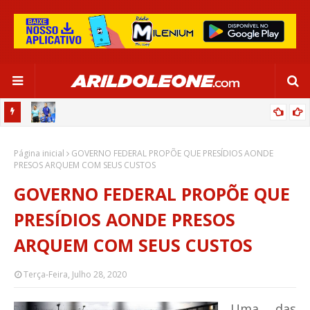
OR:
DE OLHO EM PARIS 2024, SELEÇÃO FEMININA GOLEIA JAMAICA EM
Página inicial
SALVADOR
GOVERNO FEDERAL PROPÕE QUE PRESÍDIOS AONDE
PRESOS ARQUEM COM SEUS CUSTOS
GOVERNO FEDERAL PROPÕE QUE
PRESÍDIOS AONDE PRESOS
ARQUEM COM SEUS CUSTOS
Terça-Feira, Julho 28, 2020
Uma das