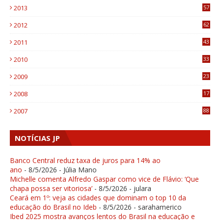
2013
57
6
2012
62
1
2011
43
1
2010
33
1
2009
23
4
2008
17
1
2007
88
NOTÍCIAS JP
Banco Central reduz taxa de juros para 14% ao
ano
- 8/5/2026
- Júlia Mano
Michelle comenta Alfredo Gaspar como vice de Flávio: ‘Que
chapa possa ser vitoriosa’
- 8/5/2026
- julara
Ceará em 1º: veja as cidades que dominam o top 10 da
educação do Brasil no Ideb
- 8/5/2026
- sarahamerico
Ibed 2025 mostra avanços lentos do Brasil na educação e