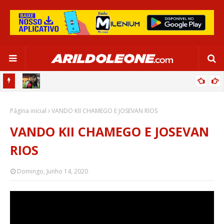
CIPOENSE RAFAELLE, ZAGUEIRA DA SELEÇÃO BRASILEIRA - GLOBO
Página inicial
ESPORTE (TV BAHIA - REDE GLOBO 03/06/2024)
VANDO KII CHAMEGO E JOSEVAN RIOS
VANDO KII CHAMEGO E JOSEVAN
RIOS
Domingo, Junho 14, 2020