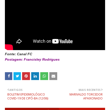
Fonte: Canal FC
Postagem: Francisley Rodrigues
ANTIGOS
MAIS RECENTES
BOLETIM EPIDEMIOLÓGICO
MARIVALDO TORCEDOR
COVID-19 DE CIPÓ-BA (12/06)
APAIXONADO