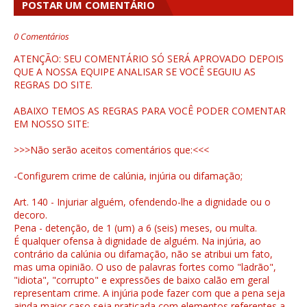
POSTAR UM COMENTÁRIO
0 Comentários
ATENÇÃO: SEU COMENTÁRIO SÓ SERÁ APROVADO DEPOIS
QUE A NOSSA EQUIPE ANALISAR SE VOCÊ SEGUIU AS
REGRAS DO SITE.
ABAIXO TEMOS AS REGRAS PARA VOCÊ PODER COMENTAR
EM NOSSO SITE:
>>>Não serão aceitos comentários que:<<<
-Configurem crime de calúnia, injúria ou difamação;
Art. 140 - Injuriar alguém, ofendendo-lhe a dignidade ou o
decoro.
Pena - detenção, de 1 (um) a 6 (seis) meses, ou multa.
É qualquer ofensa à dignidade de alguém. Na injúria, ao
contrário da calúnia ou difamação, não se atribui um fato,
mas uma opinião. O uso de palavras fortes como "ladrão",
"idiota", "corrupto" e expressões de baixo calão em geral
representam crime. A injúria pode fazer com que a pena seja
ainda maior caso seja praticada com elementos referentes a