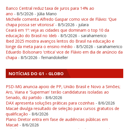
Banco Central reduz taxa de juros para 14% ao
ano
- 8/5/2026
- Júlia Mano
Michelle comenta Alfredo Gaspar como vice de Flávio: ‘Que
chapa possa ser vitoriosa’
- 8/5/2026
- julara
Ceará em 1º: veja as cidades que dominam o top 10 da
educação do Brasil no Ideb
- 8/5/2026
- sarahamerico
Ibed 2025 mostra avanços lentos do Brasil na educação e
longe da meta para o ensino médio
- 8/5/2026
- sarahamerico
Eduardo Bolsonaro ‘critica’ vice de Flávio em dia de anúncio da
chapa
- 8/5/2026
- fernandokeller
NOTÍCIAS DO G1 - GLOBO
PSD-MG anuncia apoio de PP, União Brasil e Novo a Simões;
Aro, Viana e 'Superman' terão candidaturas isoladas ao
Senado, diz partido
- 8/6/2026
DAX apresenta soluções práticas para cozinhas
- 8/6/2026
Macaé divulga resultado de seleção para cursos gratuitos de
qualificação
- 8/6/2026
Plano Diretor entra em fase de audiências públicas em
Macaé
- 8/6/2026