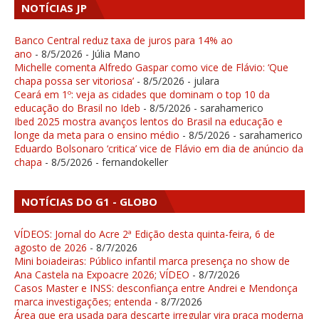
NOTÍCIAS JP
Banco Central reduz taxa de juros para 14% ao
ano
- 8/5/2026
- Júlia Mano
Michelle comenta Alfredo Gaspar como vice de Flávio: ‘Que
chapa possa ser vitoriosa’
- 8/5/2026
- julara
Ceará em 1º: veja as cidades que dominam o top 10 da
educação do Brasil no Ideb
- 8/5/2026
- sarahamerico
Ibed 2025 mostra avanços lentos do Brasil na educação e
longe da meta para o ensino médio
- 8/5/2026
- sarahamerico
Eduardo Bolsonaro ‘critica’ vice de Flávio em dia de anúncio da
chapa
- 8/5/2026
- fernandokeller
NOTÍCIAS DO G1 - GLOBO
VÍDEOS: Jornal do Acre 2ª Edição desta quinta-feira, 6 de
agosto de 2026
- 8/7/2026
Mini boiadeiras: Público infantil marca presença no show de
Ana Castela na Expoacre 2026; VÍDEO
- 8/7/2026
Casos Master e INSS: desconfiança entre Andrei e Mendonça
marca investigações; entenda
- 8/7/2026
Área que era usada para descarte irregular vira praça moderna