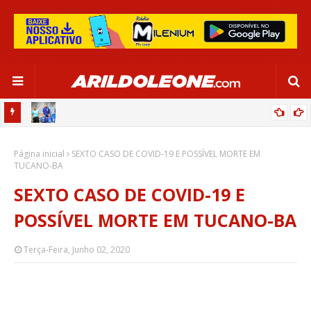
OR:
DE OLHO EM PARIS 2024, SELEÇÃO FEMININA GOLEIA JAMAICA EM
Página inicial
SALVADOR
SEXTO CASO DE COVID-19 E POSSÍVEL MORTE EM
TUCANO-BA
SEXTO CASO DE COVID-19 E
POSSÍVEL MORTE EM TUCANO-BA
Terça-Feira, Junho 02, 2020