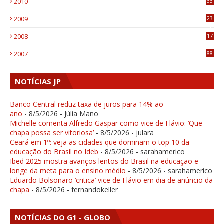
2010
33
1
2009
23
4
2008
17
1
2007
88
NOTÍCIAS JP
Banco Central reduz taxa de juros para 14% ao
ano
- 8/5/2026
- Júlia Mano
Michelle comenta Alfredo Gaspar como vice de Flávio: ‘Que
chapa possa ser vitoriosa’
- 8/5/2026
- julara
Ceará em 1º: veja as cidades que dominam o top 10 da
educação do Brasil no Ideb
- 8/5/2026
- sarahamerico
Ibed 2025 mostra avanços lentos do Brasil na educação e
longe da meta para o ensino médio
- 8/5/2026
- sarahamerico
Eduardo Bolsonaro ‘critica’ vice de Flávio em dia de anúncio da
chapa
- 8/5/2026
- fernandokeller
NOTÍCIAS DO G1 - GLOBO