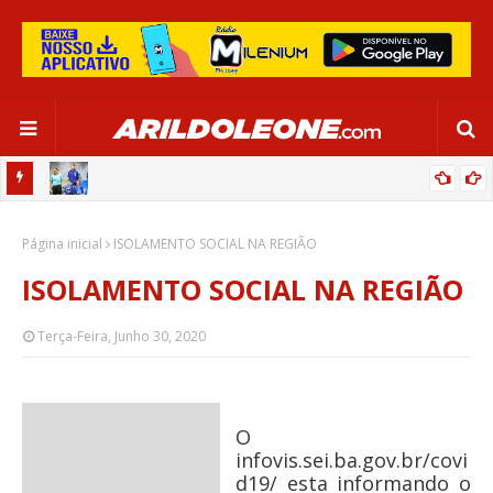
OR:
DE OLHO EM PARIS 2024, SELEÇÃO FEMININA GOLEIA JAMAICA EM
Página inicial
SALVADOR
ISOLAMENTO SOCIAL NA REGIÃO
ISOLAMENTO SOCIAL NA REGIÃO
Terça-Feira, Junho 30, 2020
O
infovis.sei.ba.gov.br/covi
d19/ esta informando o