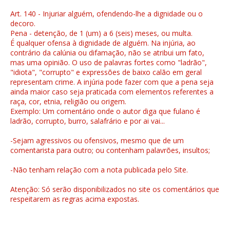
Art. 140 - Injuriar alguém, ofendendo-lhe a dignidade ou o
decoro.
Pena - detenção, de 1 (um) a 6 (seis) meses, ou multa.
É qualquer ofensa à dignidade de alguém. Na injúria, ao
contrário da calúnia ou difamação, não se atribui um fato,
mas uma opinião. O uso de palavras fortes como "ladrão",
"idiota", "corrupto" e expressões de baixo calão em geral
representam crime. A injúria pode fazer com que a pena seja
ainda maior caso seja praticada com elementos referentes a
raça, cor, etnia, religião ou origem.
Exemplo: Um comentário onde o autor diga que fulano é
ladrão, corrupto, burro, salafrário e por ai vai...
-Sejam agressivos ou ofensivos, mesmo que de um
comentarista para outro; ou contenham palavrões, insultos;
-Não tenham relação com a nota publicada pelo Site.
Atenção: Só serão disponibilizados no site os comentários que
respeitarem as regras acima expostas.