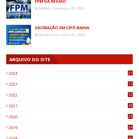
FPM DA REGIÃO
Sábado, Dezembro 09, 2023
VACINAÇÃO EM CIPÓ BAHIA
Quinta-Feira, Junho 01, 2023
ARQUIVO DO SITE
2024
21
2023
11
6
2022
12
0
2021
18
7
2020
25
0
2019
24
1
2018
30