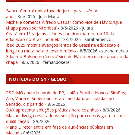
Banco Central reduz taxa de juros para 14% ao
ano
- 8/5/2026
- Júlia Mano
Michelle comenta Alfredo Gaspar como vice de Flávio: ‘Que
chapa possa ser vitoriosa’
- 8/5/2026
- julara
Ceará em 1º: veja as cidades que dominam o top 10 da
educação do Brasil no Ideb
- 8/5/2026
- sarahamerico
Ibed 2025 mostra avanços lentos do Brasil na educação e
longe da meta para o ensino médio
- 8/5/2026
- sarahamerico
Eduardo Bolsonaro ‘critica’ vice de Flávio em dia de anúncio da
chapa
- 8/5/2026
- fernandokeller
NOTÍCIAS DO G1 - GLOBO
PSD-MG anuncia apoio de PP, União Brasil e Novo a Simões;
Aro, Viana e 'Superman' terão candidaturas isoladas ao
Senado, diz partido
- 8/6/2026
DAX apresenta soluções práticas para cozinhas
- 8/6/2026
Macaé divulga resultado de seleção para cursos gratuitos de
qualificação
- 8/6/2026
Plano Diretor entra em fase de audiências públicas em
Macaé
- 8/6/2026