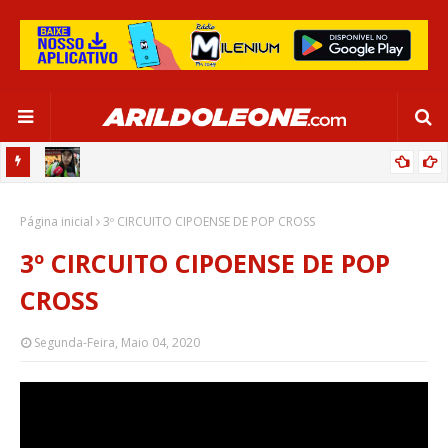
CIPOENSE RAFAELLE, ZAGUEIRA DA SELEÇÃO BRASILEIRA - GLOBO
Página inicial
ESPORTE (TV BAHIA - REDE GLOBO 03/06/2024)
3º CIRCUITO CIPOENSE DE POP CROSS
3º CIRCUITO CIPOENSE DE POP
CROSS
Segunda-Feira, Maio 04, 2020